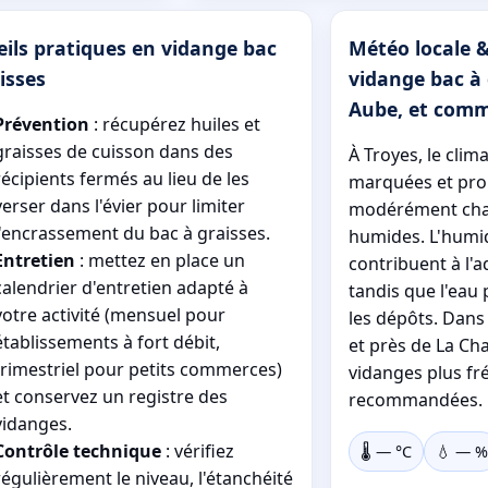
ils pratiques en vidange bac
Météo locale &
isses
vidange bac à 
Aube, et comm
Prévention
: récupérez huiles et
graisses de cuisson dans des
À Troyes, le clim
récipients fermés au lieu de les
marquées et pro
verser dans l'évier pour limiter
modérément chau
l'encrassement du bac à graisses.
humides. L'humidi
Entretien
: mettez en place un
contribuent à l'
calendrier d'entretien adapté à
tandis que l'eau 
votre activité (mensuel pour
les dépôts. Dans 
établissements à fort débit,
et près de La Cha
trimestriel pour petits commerces)
vidanges plus fr
et conservez un registre des
recommandées.
vidanges.
Contrôle technique
: vérifiez
🌡️
—
°C
💧
—
%
régulièrement le niveau, l'étanchéité