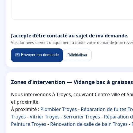
J’accepte d’être contacté au sujet de ma demande.
Vos données servent uniquement à traiter votre demande (non reve
✉️ Envoyer ma demande
Réinitialiser
Zones d’intervention — Vidange bac à graisses
Nous intervenons à Troyes, couvrant Centre‑ville et Sai
et proximité.
À proximité :
Plombier Troyes
-
Réparation de fuites T
Troyes
-
Vitrier Troyes
-
Serrurier Troyes
-
Réparation d
Peinture Troyes
-
Rénovation de salle de bain Troyes
-