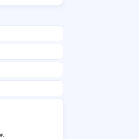
it
Tarif raisonnabl