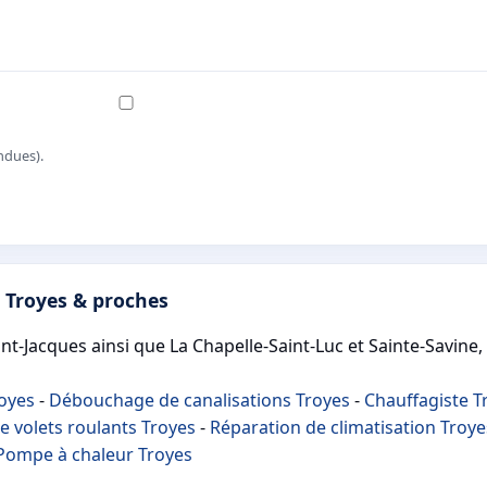
ndues).
 Troyes & proches
nt‑Jacques ainsi que La Chapelle‑Saint‑Luc et Sainte‑Savine, 
royes
-
Débouchage de canalisations Troyes
-
Chauffagiste T
e volets roulants Troyes
-
Réparation de climatisation Troye
Pompe à chaleur Troyes