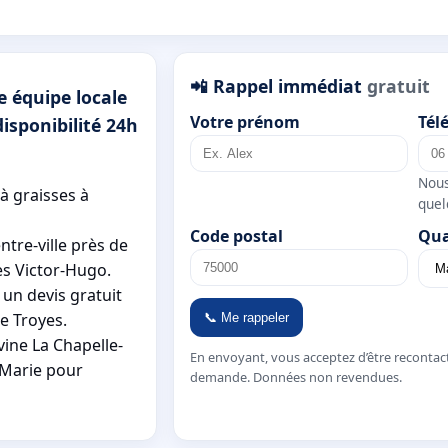
📲 Rappel immédiat
gratuit
e équipe locale
Votre prénom
Tél
isponibilité 24h
Nous
à graisses à
quel
Code postal
Qua
ntre-ville près de
es Victor-Hugo.
 un devis gratuit
e Troyes.
📞 Me rappeler
vine La Chapelle-
En envoyant, vous acceptez d’être recontac
-Marie pour
demande. Données non revendues.