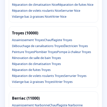
Réparation de climatisation Nice
Réparation de fuites Nice
Réparation de volets roulants Nice
Serrurier Nice
Vidange bac à graisses Nice
Vitrier Nice
Troyes (10000)
Assainissement Troyes
Chauffagiste Troyes
Débouchage de canalisations Troyes
Électricien Troyes
Peinture Troyes
Plombier Troyes
Pompe à chaleur Troyes
Rénovation de salle de bain Troyes
Réparation de climatisation Troyes
Réparation de fuites Troyes
Réparation de volets roulants Troyes
Serrurier Troyes
Vidange bac à graisses Troyes
Vitrier Troyes
Berriac (11000)
Assainissement Narbonne
Chauffagiste Narbonne