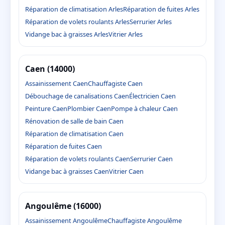
Réparation de climatisation Arles
Réparation de fuites Arles
Réparation de volets roulants Arles
Serrurier Arles
Vidange bac à graisses Arles
Vitrier Arles
Caen (14000)
Assainissement Caen
Chauffagiste Caen
Débouchage de canalisations Caen
Électricien Caen
Peinture Caen
Plombier Caen
Pompe à chaleur Caen
Rénovation de salle de bain Caen
Réparation de climatisation Caen
Réparation de fuites Caen
Réparation de volets roulants Caen
Serrurier Caen
Vidange bac à graisses Caen
Vitrier Caen
Angoulême (16000)
Assainissement Angoulême
Chauffagiste Angoulême