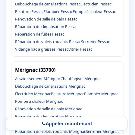
Débouchage de canalisations Pessac
Électricien Pessac
Peinture Pessac
Plombier Pessac
Pompe à chaleur Pessac
Rénovation de salle de bain Pessac
Réparation de climatisation Pessac
Réparation de fuites Pessac
Réparation de volets roulants Pessac
Serrurier Pessac
Vidange bac à graisses Pessac
Vitrier Pessac
Mérignac (33700)
Assainissement Mérignac
Chauffagiste Mérignac
Débouchage de canalisations Mérignac
Électricien Mérignac
Peinture Mérignac
Plombier Mérignac
Pompe à chaleur Mérignac
Rénovation de salle de bain Mérignac
Réparation de climatisation Mérignac
📞
Appeler maintenant
Réparation de fuites Mérignac
Réparation de volets roulants Mérignac
Serrurier Mérignac