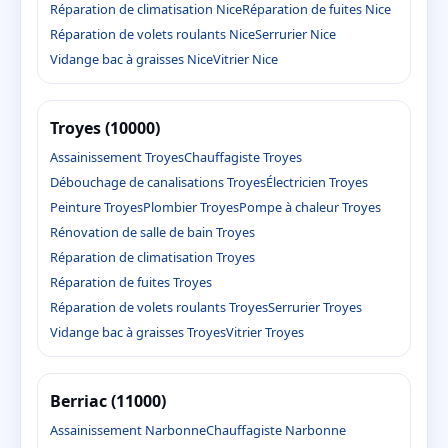
Réparation de climatisation Nice
Réparation de fuites Nice
Réparation de volets roulants Nice
Serrurier Nice
Vidange bac à graisses Nice
Vitrier Nice
Troyes (10000)
Assainissement Troyes
Chauffagiste Troyes
Débouchage de canalisations Troyes
Électricien Troyes
Peinture Troyes
Plombier Troyes
Pompe à chaleur Troyes
Rénovation de salle de bain Troyes
Réparation de climatisation Troyes
Réparation de fuites Troyes
Réparation de volets roulants Troyes
Serrurier Troyes
Vidange bac à graisses Troyes
Vitrier Troyes
Berriac (11000)
Assainissement Narbonne
Chauffagiste Narbonne