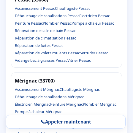
Assainissement Pessac
Chauffagiste Pessac
Débouchage de canalisations Pessac
Électricien Pessac
Peinture Pessac
Plombier Pessac
Pompe à chaleur Pessac
Rénovation de salle de bain Pessac
Réparation de climatisation Pessac
Réparation de fuites Pessac
Réparation de volets roulants Pessac
Serrurier Pessac
Vidange bac à graisses Pessac
Vitrier Pessac
Mérignac (33700)
Assainissement Mérignac
Chauffagiste Mérignac
Débouchage de canalisations Mérignac
Électricien Mérignac
Peinture Mérignac
Plombier Mérignac
Pompe à chaleur Mérignac
Rénovation de salle de bain Mérignac
📞
Appeler maintenant
Réparation de climatisation Mérignac