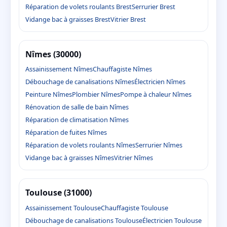
Réparation de volets roulants Brest
Serrurier Brest
Vidange bac à graisses Brest
Vitrier Brest
Nîmes (30000)
Assainissement Nîmes
Chauffagiste Nîmes
Débouchage de canalisations Nîmes
Électricien Nîmes
Peinture Nîmes
Plombier Nîmes
Pompe à chaleur Nîmes
Rénovation de salle de bain Nîmes
Réparation de climatisation Nîmes
Réparation de fuites Nîmes
Réparation de volets roulants Nîmes
Serrurier Nîmes
Vidange bac à graisses Nîmes
Vitrier Nîmes
Toulouse (31000)
Assainissement Toulouse
Chauffagiste Toulouse
Débouchage de canalisations Toulouse
Électricien Toulouse