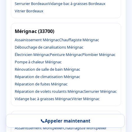
Serrurier Bordeaux
Vidange bac à graisses Bordeaux
Vitrier Bordeaux
Mérignac (33700)
Assainissement Mérignac
Chauffagiste Mérignac
Débouchage de canalisations Mérignac
Électricien Mérignac
Peinture Mérignac
Plombier Mérignac
Pompe à chaleur Mérignac
Rénovation de salle de bain Mérignac
Réparation de climatisation Mérignac
Réparation de fuites Mérignac
Réparation de volets roulants Mérignac
Serrurier Mérignac
Vidange bac à graisses Mérignac
Vitrier Mérignac
Montpellier (34000)
📞
Appeler maintenant
Assainissement Montpellier
Chauffagiste Montpellier