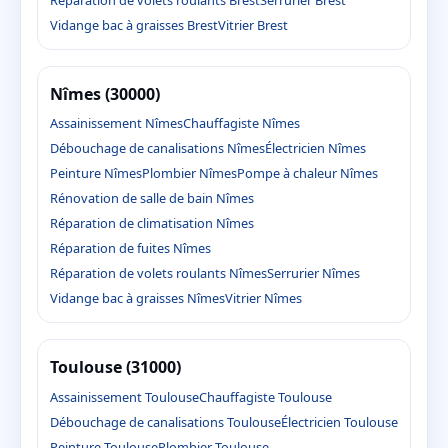
Vidange bac à graisses Brest
Vitrier Brest
Nîmes (30000)
Assainissement Nîmes
Chauffagiste Nîmes
Débouchage de canalisations Nîmes
Électricien Nîmes
Peinture Nîmes
Plombier Nîmes
Pompe à chaleur Nîmes
Rénovation de salle de bain Nîmes
Réparation de climatisation Nîmes
Réparation de fuites Nîmes
Réparation de volets roulants Nîmes
Serrurier Nîmes
Vidange bac à graisses Nîmes
Vitrier Nîmes
Toulouse (31000)
Assainissement Toulouse
Chauffagiste Toulouse
Débouchage de canalisations Toulouse
Électricien Toulouse
Peinture Toulouse
Plombier Toulouse