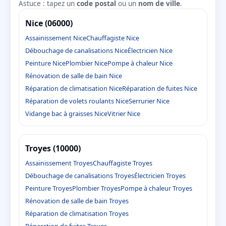
Astuce : tapez un
code postal
ou un
nom de ville
.
Nice (06000)
Assainissement Nice
Chauffagiste Nice
Débouchage de canalisations Nice
Électricien Nice
Peinture Nice
Plombier Nice
Pompe à chaleur Nice
Rénovation de salle de bain Nice
Réparation de climatisation Nice
Réparation de fuites Nice
Réparation de volets roulants Nice
Serrurier Nice
Vidange bac à graisses Nice
Vitrier Nice
Troyes (10000)
Assainissement Troyes
Chauffagiste Troyes
Débouchage de canalisations Troyes
Électricien Troyes
Peinture Troyes
Plombier Troyes
Pompe à chaleur Troyes
Rénovation de salle de bain Troyes
Réparation de climatisation Troyes