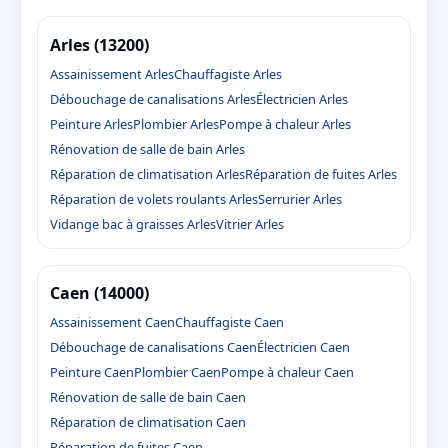
Arles (13200)
Assainissement Arles
Chauffagiste Arles
Débouchage de canalisations Arles
Électricien Arles
Peinture Arles
Plombier Arles
Pompe à chaleur Arles
Rénovation de salle de bain Arles
Réparation de climatisation Arles
Réparation de fuites Arles
Réparation de volets roulants Arles
Serrurier Arles
Vidange bac à graisses Arles
Vitrier Arles
Caen (14000)
Assainissement Caen
Chauffagiste Caen
Débouchage de canalisations Caen
Électricien Caen
Peinture Caen
Plombier Caen
Pompe à chaleur Caen
Rénovation de salle de bain Caen
Réparation de climatisation Caen
Réparation de fuites Caen