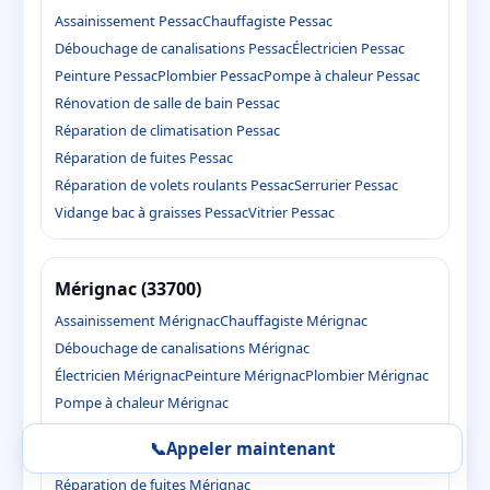
Assainissement Pessac
Chauffagiste Pessac
Débouchage de canalisations Pessac
Électricien Pessac
Peinture Pessac
Plombier Pessac
Pompe à chaleur Pessac
Rénovation de salle de bain Pessac
Réparation de climatisation Pessac
Réparation de fuites Pessac
Réparation de volets roulants Pessac
Serrurier Pessac
Vidange bac à graisses Pessac
Vitrier Pessac
Mérignac (33700)
Assainissement Mérignac
Chauffagiste Mérignac
Débouchage de canalisations Mérignac
Électricien Mérignac
Peinture Mérignac
Plombier Mérignac
Pompe à chaleur Mérignac
Rénovation de salle de bain Mérignac
📞
Appeler maintenant
Réparation de climatisation Mérignac
Réparation de fuites Mérignac