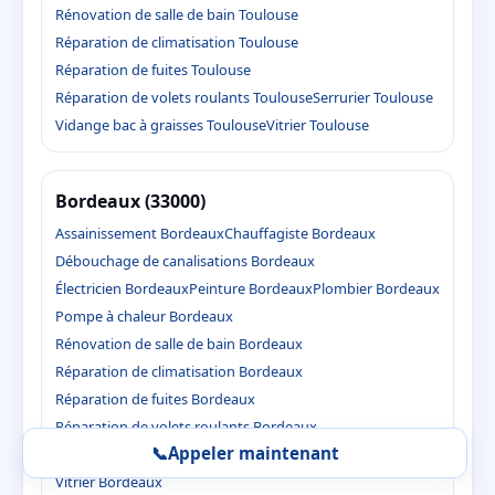
Rénovation de salle de bain Toulouse
Réparation de climatisation Toulouse
Réparation de fuites Toulouse
Réparation de volets roulants Toulouse
Serrurier Toulouse
Vidange bac à graisses Toulouse
Vitrier Toulouse
Bordeaux (33000)
Assainissement Bordeaux
Chauffagiste Bordeaux
Débouchage de canalisations Bordeaux
Électricien Bordeaux
Peinture Bordeaux
Plombier Bordeaux
Pompe à chaleur Bordeaux
Rénovation de salle de bain Bordeaux
Réparation de climatisation Bordeaux
Réparation de fuites Bordeaux
Réparation de volets roulants Bordeaux
📞
Appeler maintenant
Serrurier Bordeaux
Vidange bac à graisses Bordeaux
Vitrier Bordeaux