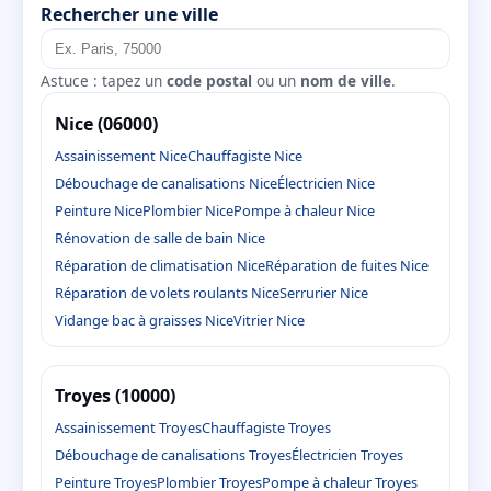
Rechercher une ville
Astuce : tapez un
code postal
ou un
nom de ville
.
Nice (06000)
Assainissement Nice
Chauffagiste Nice
Débouchage de canalisations Nice
Électricien Nice
Peinture Nice
Plombier Nice
Pompe à chaleur Nice
Rénovation de salle de bain Nice
Réparation de climatisation Nice
Réparation de fuites Nice
Réparation de volets roulants Nice
Serrurier Nice
Vidange bac à graisses Nice
Vitrier Nice
Troyes (10000)
Assainissement Troyes
Chauffagiste Troyes
Débouchage de canalisations Troyes
Électricien Troyes
Peinture Troyes
Plombier Troyes
Pompe à chaleur Troyes