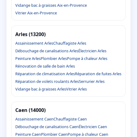
Vidange bac à graisses Aix-en-Provence
Vitrier Aix-en-Provence
Arles (13200)
Assainissement Arles
Chauffagiste Arles
Débouchage de canalisations Arles
Électricien Arles
Peinture Arles
Plombier Arles
Pompe à chaleur Arles
Rénovation de salle de bain Arles
Réparation de climatisation Arles
Réparation de fuites Arles
Réparation de volets roulants Arles
Serrurier Arles
Vidange bac à graisses Arles
Vitrier Arles
Caen (14000)
Assainissement Caen
Chauffagiste Caen
Débouchage de canalisations Caen
Électricien Caen
Peinture Caen
Plombier Caen
Pompe à chaleur Caen