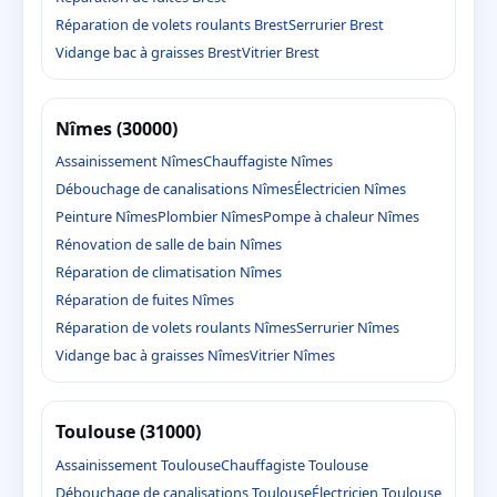
Réparation de volets roulants Brest
Serrurier Brest
Vidange bac à graisses Brest
Vitrier Brest
Nîmes (30000)
Assainissement Nîmes
Chauffagiste Nîmes
Débouchage de canalisations Nîmes
Électricien Nîmes
Peinture Nîmes
Plombier Nîmes
Pompe à chaleur Nîmes
Rénovation de salle de bain Nîmes
Réparation de climatisation Nîmes
Réparation de fuites Nîmes
Réparation de volets roulants Nîmes
Serrurier Nîmes
Vidange bac à graisses Nîmes
Vitrier Nîmes
Toulouse (31000)
Assainissement Toulouse
Chauffagiste Toulouse
Débouchage de canalisations Toulouse
Électricien Toulouse