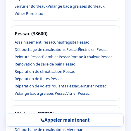
Serrurier Bordeaux
Vidange bac à graisses Bordeaux
Vitrier Bordeaux
Pessac (33600)
Assainissement Pessac
Chauffagiste Pessac
Débouchage de canalisations Pessac
Électricien Pessac
Peinture Pessac
Plombier Pessac
Pompe à chaleur Pessac
Rénovation de salle de bain Pessac
Réparation de climatisation Pessac
Réparation de fuites Pessac
Réparation de volets roulants Pessac
Serrurier Pessac
Vidange bac à graisses Pessac
Vitrier Pessac
Mérignac (33700)
📞
Appeler maintenant
Assainissement Mérignac
Chauffagiste Mérignac
Débouchage de canalisations Mérignac