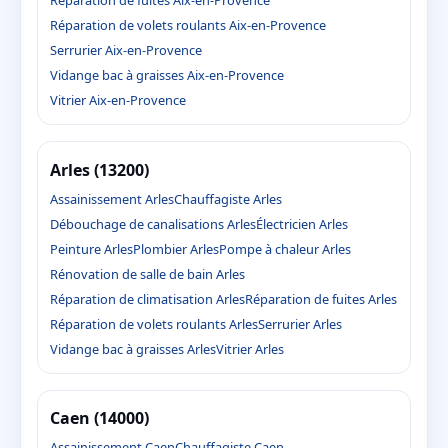
Réparation de fuites Aix-en-Provence
Réparation de volets roulants Aix-en-Provence
Serrurier Aix-en-Provence
Vidange bac à graisses Aix-en-Provence
Vitrier Aix-en-Provence
Arles (13200)
Assainissement Arles
Chauffagiste Arles
Débouchage de canalisations Arles
Électricien Arles
Peinture Arles
Plombier Arles
Pompe à chaleur Arles
Rénovation de salle de bain Arles
Réparation de climatisation Arles
Réparation de fuites Arles
Réparation de volets roulants Arles
Serrurier Arles
Vidange bac à graisses Arles
Vitrier Arles
Caen (14000)
Assainissement Caen
Chauffagiste Caen