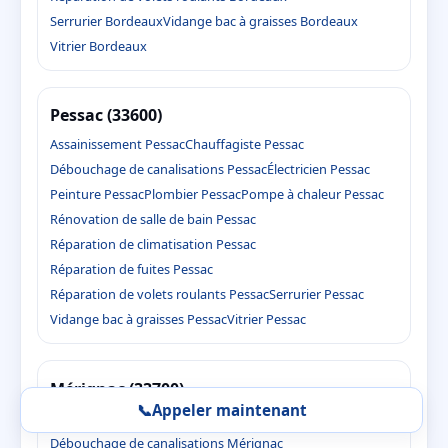
Serrurier Bordeaux
Vidange bac à graisses Bordeaux
Vitrier Bordeaux
Pessac (33600)
Assainissement Pessac
Chauffagiste Pessac
Débouchage de canalisations Pessac
Électricien Pessac
Peinture Pessac
Plombier Pessac
Pompe à chaleur Pessac
Rénovation de salle de bain Pessac
Réparation de climatisation Pessac
Réparation de fuites Pessac
Réparation de volets roulants Pessac
Serrurier Pessac
Vidange bac à graisses Pessac
Vitrier Pessac
Mérignac (33700)
📞
Appeler maintenant
Assainissement Mérignac
Chauffagiste Mérignac
Débouchage de canalisations Mérignac