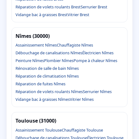
Réparation de volets roulants Brest
Serrurier Brest
Vidange bac à graisses Brest
Vitrier Brest
Nîmes (30000)
Assainissement Nîmes
Chauffagiste Nîmes
Débouchage de canalisations Nîmes
Électricien Nîmes
Peinture Nîmes
Plombier Nîmes
Pompe à chaleur Nîmes
Rénovation de salle de bain Nîmes
Réparation de climatisation Nîmes
Réparation de fuites Nîmes
Réparation de volets roulants Nîmes
Serrurier Nîmes
Vidange bac à graisses Nîmes
Vitrier Nîmes
Toulouse (31000)
Assainissement Toulouse
Chauffagiste Toulouse
Débouchage de canalisations Toulouse
Électricien Toulouse