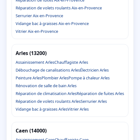
Réparation de fuites Aix-en-Provence
Réparation de volets roulants Aix-en-Provence
Serrurier Aix-en-Provence
Vidange bac à graisses Aix-en-Provence
Vitrier Aix-en-Provence
Arles (13200)
Assainissement Arles
Chauffagiste Arles
Débouchage de canalisations Arles
Électricien Arles
Peinture Arles
Plombier Arles
Pompe à chaleur Arles
Rénovation de salle de bain Arles
Réparation de climatisation Arles
Réparation de fuites Arles
Réparation de volets roulants Arles
Serrurier Arles
Vidange bac à graisses Arles
Vitrier Arles
Caen (14000)
Assainissement Caen
Chauffagiste Caen