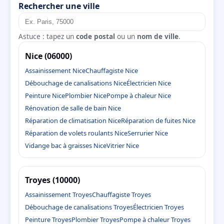
Rechercher une ville
Astuce : tapez un
code postal
ou un
nom de ville
.
Nice (06000)
Assainissement Nice
Chauffagiste Nice
Débouchage de canalisations Nice
Électricien Nice
Peinture Nice
Plombier Nice
Pompe à chaleur Nice
Rénovation de salle de bain Nice
Réparation de climatisation Nice
Réparation de fuites Nice
Réparation de volets roulants Nice
Serrurier Nice
Vidange bac à graisses Nice
Vitrier Nice
Troyes (10000)
Assainissement Troyes
Chauffagiste Troyes
Débouchage de canalisations Troyes
Électricien Troyes
Peinture Troyes
Plombier Troyes
Pompe à chaleur Troyes