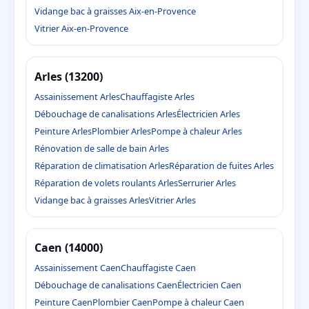
Vidange bac à graisses Aix-en-Provence
Vitrier Aix-en-Provence
Arles (13200)
Assainissement Arles
Chauffagiste Arles
Débouchage de canalisations Arles
Électricien Arles
Peinture Arles
Plombier Arles
Pompe à chaleur Arles
Rénovation de salle de bain Arles
Réparation de climatisation Arles
Réparation de fuites Arles
Réparation de volets roulants Arles
Serrurier Arles
Vidange bac à graisses Arles
Vitrier Arles
Caen (14000)
Assainissement Caen
Chauffagiste Caen
Débouchage de canalisations Caen
Électricien Caen
Peinture Caen
Plombier Caen
Pompe à chaleur Caen