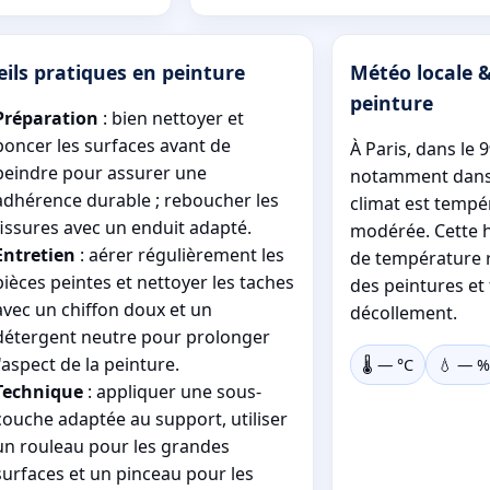
ils pratiques en peinture
Météo locale &
peinture
Préparation
: bien nettoyer et
poncer les surfaces avant de
À Paris, dans le 
peindre pour assurer une
notamment dans l
adhérence durable ; reboucher les
climat est tempé
fissures avec un enduit adapté.
modérée. Cette h
Entretien
: aérer régulièrement les
de température r
pièces peintes et nettoyer les taches
des peintures et 
avec un chiffon doux et un
décollement.
détergent neutre pour prolonger
l'aspect de la peinture.
🌡️
—
°C
💧
—
%
Technique
: appliquer une sous-
couche adaptée au support, utiliser
un rouleau pour les grandes
surfaces et un pinceau pour les