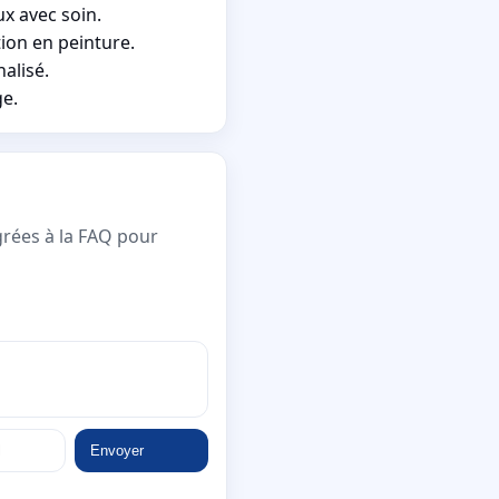
x avec soin.
ion en peinture.
alisé.
ge.
grées à la FAQ pour
Envoyer