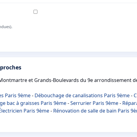
ndues).
 proches
 Montmartre et Grands-Boulevards du 9e arrondissement de
es Paris 9ème
-
Débouchage de canalisations Paris 9ème
-
C
ge bac à graisses Paris 9ème
-
Serrurier Paris 9ème
-
Répara
Électricien Paris 9ème
-
Rénovation de salle de bain Paris 9