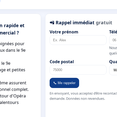
📲 Rappel immédiat
gratuit
n rapide et
Votre prénom
Tél
ercial ?
oignées pour
Nous
ux dans le 9e
quel
Code postal
Qua
le 9e
ge et petites
 9ème assurent
📞 Me rappeler
ionnel complet.
En envoyant, vous acceptez d’être recontac
tour d'Opéra
demande. Données non revendues.
 alentours