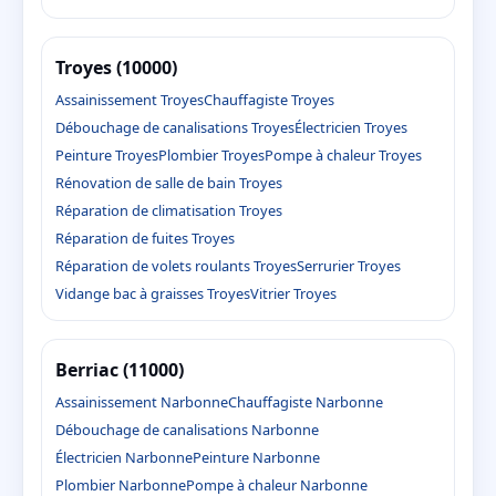
Troyes (10000)
Assainissement Troyes
Chauffagiste Troyes
Débouchage de canalisations Troyes
Électricien Troyes
Peinture Troyes
Plombier Troyes
Pompe à chaleur Troyes
Rénovation de salle de bain Troyes
Réparation de climatisation Troyes
Réparation de fuites Troyes
Réparation de volets roulants Troyes
Serrurier Troyes
Vidange bac à graisses Troyes
Vitrier Troyes
Berriac (11000)
Assainissement Narbonne
Chauffagiste Narbonne
Débouchage de canalisations Narbonne
Électricien Narbonne
Peinture Narbonne
Plombier Narbonne
Pompe à chaleur Narbonne