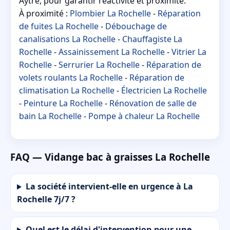
Aytré, pour garantir réactivité et proximité.
À proximité :
Plombier La Rochelle
-
Réparation
de fuites La Rochelle
-
Débouchage de
canalisations La Rochelle
-
Chauffagiste La
Rochelle
-
Assainissement La Rochelle
-
Vitrier La
Rochelle
-
Serrurier La Rochelle
-
Réparation de
volets roulants La Rochelle
-
Réparation de
climatisation La Rochelle
-
Électricien La Rochelle
-
Peinture La Rochelle
-
Rénovation de salle de
bain La Rochelle
-
Pompe à chaleur La Rochelle
FAQ — Vidange bac à graisses La Rochelle
La société intervient-elle en urgence à La
Rochelle 7j/7 ?
Quel est le délai d'intervention pour une