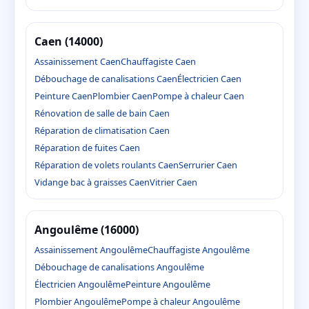
Caen (14000)
Assainissement Caen
Chauffagiste Caen
Débouchage de canalisations Caen
Électricien Caen
Peinture Caen
Plombier Caen
Pompe à chaleur Caen
Rénovation de salle de bain Caen
Réparation de climatisation Caen
Réparation de fuites Caen
Réparation de volets roulants Caen
Serrurier Caen
Vidange bac à graisses Caen
Vitrier Caen
Angoulême (16000)
Assainissement Angoulême
Chauffagiste Angoulême
Débouchage de canalisations Angoulême
Électricien Angoulême
Peinture Angoulême
Plombier Angoulême
Pompe à chaleur Angoulême