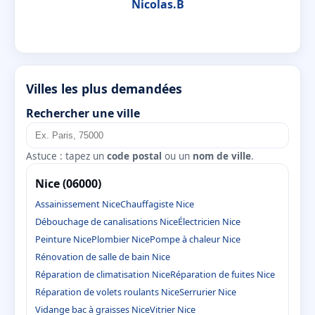
Nicolas.B
Villes les plus demandées
Rechercher une ville
Astuce : tapez un
code postal
ou un
nom de ville
.
Nice (06000)
Assainissement Nice
Chauffagiste Nice
Débouchage de canalisations Nice
Électricien Nice
Peinture Nice
Plombier Nice
Pompe à chaleur Nice
Rénovation de salle de bain Nice
Réparation de climatisation Nice
Réparation de fuites Nice
Réparation de volets roulants Nice
Serrurier Nice
Vidange bac à graisses Nice
Vitrier Nice