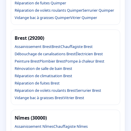
Réparation de fuites Quimper
Réparation de volets roulants Quimper
Serrurier Quimper
Vidange bac à graisses Quimper
Vitrier Quimper
Brest (29200)
Assainissement Brest
Brest
Chauffagiste Brest
Débouchage de canalisations Brest
Électricien Brest
Peinture Brest
Plombier Brest
Pompe à chaleur Brest
Rénovation de salle de bain Brest
Réparation de climatisation Brest
Réparation de fuites Brest
Réparation de volets roulants Brest
Serrurier Brest
Vidange bac à graisses Brest
Vitrier Brest
Nîmes (30000)
Assainissement Nîmes
Chauffagiste Nîmes