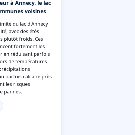
ur à Annecy, le lac
ommunes voisines
ximité du lac d'Annecy
ité, avec des étés
 plutôt froids. Ces
encent fortement les
 en réduisant parfois
lors de températures
précipitations
au parfois calcaire près
t les risques
de pannes.