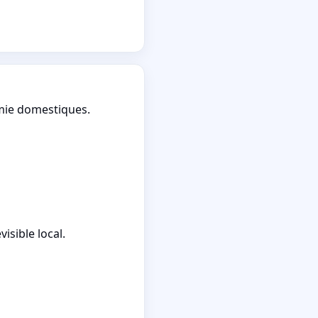
mie domestiques.
isible local.