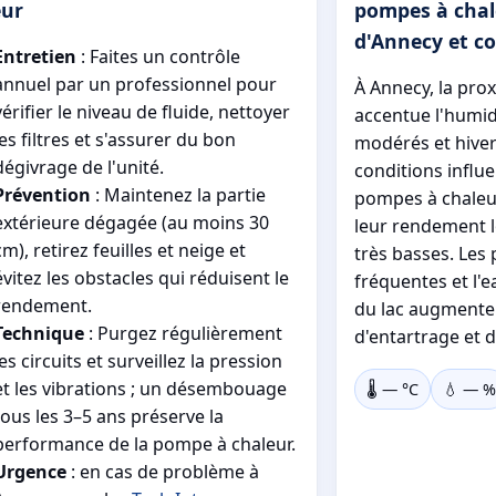
eur
pompes à chale
d'Annecy et c
Entretien
: Faites un contrôle
annuel par un professionnel pour
À Annecy, la pro
vérifier le niveau de fluide, nettoyer
accentue l'humid
les filtres et s'assurer du bon
modérés et hivers
dégivrage de l'unité.
conditions influ
Prévention
: Maintenez la partie
pompes à chaleur
extérieure dégagée (au moins 30
leur rendement 
cm), retirez feuilles et neige et
très basses. Les 
évitez les obstacles qui réduisent le
fréquentes et l'e
rendement.
du lac augmenten
Technique
: Purgez régulièrement
d'entartrage et 
les circuits et surveillez la pression
et les vibrations ; un désembouage
🌡️
—
°C
💧
—
%
tous les 3–5 ans préserve la
performance de la pompe à chaleur.
Urgence
: en cas de problème à