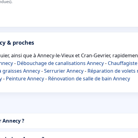
ndues).
cy & proches
quier, ainsi que à Annecy-le-Vieux et Cran-Gevrier, rapidemen
Annecy
-
Débouchage de canalisations Annecy
-
Chauffagiste
à graisses Annecy
-
Serrurier Annecy
-
Réparation de volets
y
-
Peinture Annecy
-
Rénovation de salle de bain Annecy
r Annecy ?