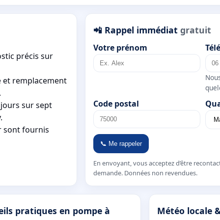
📲 Rappel immédiat
gratuit
Votre prénom
Tél
stic précis sur
Nous
e et remplacement
quel
.
Code postal
Qua
 jours sur sept
.
r sont fournis
📞 Me rappeler
En envoyant, vous acceptez d’être recontac
demande. Données non revendues.
eils pratiques en pompe à
Météo locale &