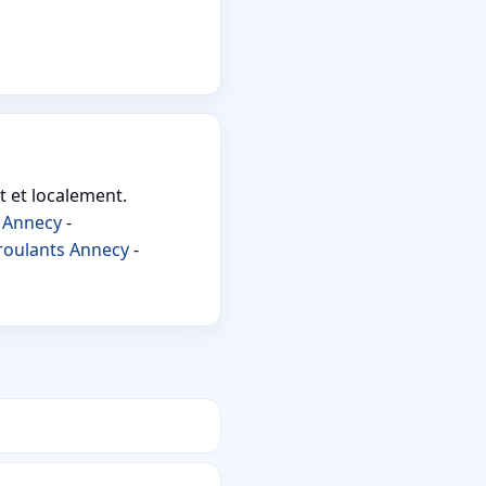
t et localement.
 Annecy
-
 roulants Annecy
-