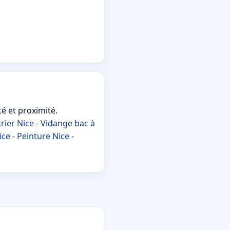
é et proximité.
trier Nice
-
Vidange bac à
ice
-
Peinture Nice
-