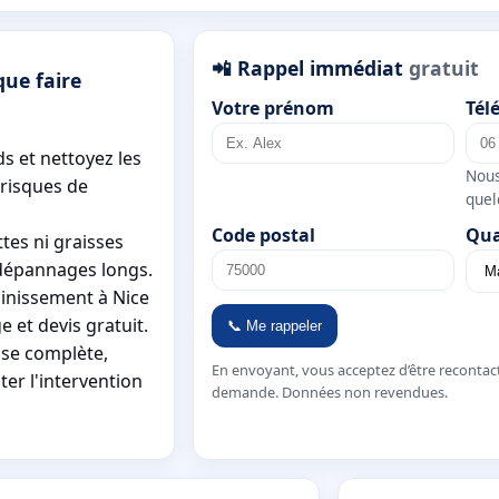
📲 Rappel immédiat
gratuit
ue faire
Votre prénom
Tél
ds et nettoyez les
Nous
 risques de
quel
Code postal
Qua
ttes ni graisses
 dépannages longs.
ainissement à Nice
et devis gratuit.
📞 Me rappeler
sse complète,
En envoyant, vous acceptez d’être recontac
ter l'intervention
demande. Données non revendues.