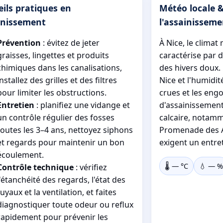
ils pratiques en
Météo locale 
inissement
l'assainisseme
Prévention
: évitez de jeter
À Nice, le clima
graisses, lingettes et produits
caractérise par d
chimiques dans les canalisations,
des hivers doux. 
installez des grilles et des filtres
Nice et l'humidit
pour limiter les obstructions.
crues et les en
Entretien
: planifiez une vidange et
d'assainissement.
un contrôle régulier des fosses
calcaire, notamm
toutes les 3–4 ans, nettoyez siphons
Promenade des An
et regards pour maintenir un bon
exigent un entret
écoulement.
🌡️
—
°C
💧
—
%
Contrôle technique
: vérifiez
l'étanchéité des regards, l'état des
tuyaux et la ventilation, et faites
diagnostiquer toute odeur ou reflux
rapidement pour prévenir les