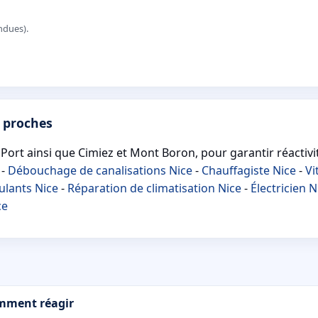
ndues).
 proches
Port ainsi que Cimiez et Mont Boron, pour garantir réactivit
-
Débouchage de canalisations Nice
-
Chauffagiste Nice
-
Vi
ulants Nice
-
Réparation de climatisation Nice
-
Électricien N
ce
omment réagir