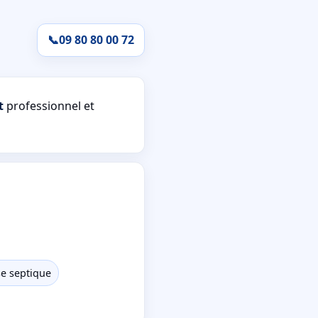
📞
09 80 80 00 72
t
professionnel et
se septique