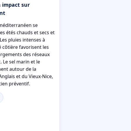
& impact sur
nt
t méditerranéen se
es étés chauds et secs et
Les pluies intenses à
é côtière favorisent les
gorgements des réseaux
 Le sel marin et le
ent autour de la
glais et du Vieux-Nice,
ien préventif.