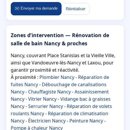
✉️ Envoyer ma demande
Réinitialiser
Zones d’intervention — Rénovation de
salle de bain Nancy & proches
Nancy, couvrant Place Stanislas et la Vieille Ville,
ainsi que Vandoeuvre-lès-Nancy et Laxou, pour
garantir proximité et réactivité.
À proximité :
Plombier Nancy
-
Réparation de
fuites Nancy
-
Débouchage de canalisations
Nancy
-
Chauffagiste Nancy
-
Assainissement
Nancy
-
Vitrier Nancy
-
Vidange bac à graisses
Nancy
-
Serrurier Nancy
-
Réparation de volets
roulants Nancy
-
Réparation de climatisation
Nancy
-
Électricien Nancy
-
Peinture Nancy
-
Pompe à chaleur Nancy