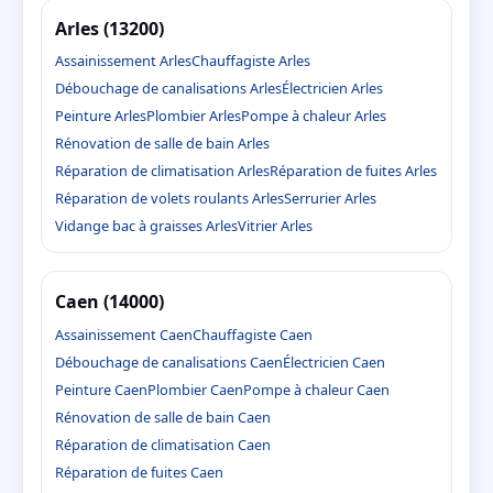
Arles (13200)
Assainissement Arles
Chauffagiste Arles
Débouchage de canalisations Arles
Électricien Arles
Peinture Arles
Plombier Arles
Pompe à chaleur Arles
Rénovation de salle de bain Arles
Réparation de climatisation Arles
Réparation de fuites Arles
Réparation de volets roulants Arles
Serrurier Arles
Vidange bac à graisses Arles
Vitrier Arles
Caen (14000)
Assainissement Caen
Chauffagiste Caen
Débouchage de canalisations Caen
Électricien Caen
Peinture Caen
Plombier Caen
Pompe à chaleur Caen
Rénovation de salle de bain Caen
Réparation de climatisation Caen
Réparation de fuites Caen