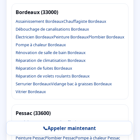
Bordeaux (33000)
Assainissement Bordeaux
Chauffagiste Bordeaux
Débouchage de canalisations Bordeaux
Électricien Bordeaux
Peinture Bordeaux
Plombier Bordeaux
Pompe à chaleur Bordeaux
Rénovation de salle de bain Bordeaux
Réparation de climatisation Bordeaux
Réparation de fuites Bordeaux
Réparation de volets roulants Bordeaux
Serrurier Bordeaux
Vidange bac à graisses Bordeaux
Vitrier Bordeaux
Pessac (33600)
Assainissement Pessac
Chauffagiste Pessac
📞
Appeler maintenant
Débouchage de canalisations Pessac
Électricien Pessac
Peinture Pessac
Plombier Pessac
Pompe à chaleur Pessac