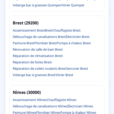
Vidange bac à graisses Quimper
Vitrier Quimper
Brest (29200)
Assainissement Brest
Brest
Chauffagiste Brest
Débouchage de canalisations Brest
Électricien Brest
Peinture Brest
Plombier Brest
Pompe à chaleur Brest
Rénovation de salle de bain Brest
Réparation de climatisation Brest
Réparation de fuites Brest
Réparation de volets roulants Brest
Serrurier Brest
Vidange bac à graisses Brest
Vitrier Brest
Nîmes (30000)
Assainissement Nîmes
Chauffagiste Nîmes
Débouchage de canalisations Nîmes
Électricien Nîmes
Peinture Nîmes
Plombier Nîmes
Pompe à chaleur Nîmes