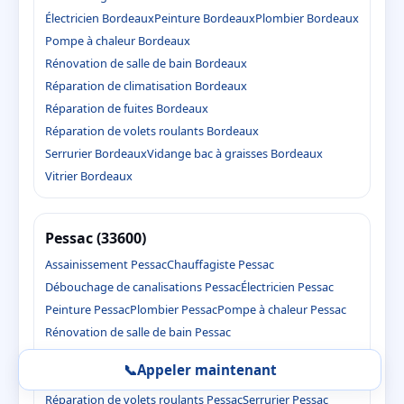
Électricien Bordeaux
Peinture Bordeaux
Plombier Bordeaux
Pompe à chaleur Bordeaux
Rénovation de salle de bain Bordeaux
Réparation de climatisation Bordeaux
Réparation de fuites Bordeaux
Réparation de volets roulants Bordeaux
Serrurier Bordeaux
Vidange bac à graisses Bordeaux
Vitrier Bordeaux
Pessac (33600)
Assainissement Pessac
Chauffagiste Pessac
Débouchage de canalisations Pessac
Électricien Pessac
Peinture Pessac
Plombier Pessac
Pompe à chaleur Pessac
Rénovation de salle de bain Pessac
Réparation de climatisation Pessac
📞
Appeler maintenant
Réparation de fuites Pessac
Réparation de volets roulants Pessac
Serrurier Pessac