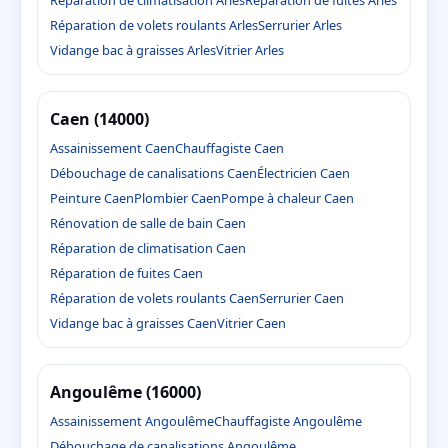
Réparation de volets roulants Arles
Serrurier Arles
Vidange bac à graisses Arles
Vitrier Arles
Caen (14000)
Assainissement Caen
Chauffagiste Caen
Débouchage de canalisations Caen
Électricien Caen
Peinture Caen
Plombier Caen
Pompe à chaleur Caen
Rénovation de salle de bain Caen
Réparation de climatisation Caen
Réparation de fuites Caen
Réparation de volets roulants Caen
Serrurier Caen
Vidange bac à graisses Caen
Vitrier Caen
Angoulême (16000)
Assainissement Angoulême
Chauffagiste Angoulême
Débouchage de canalisations Angoulême