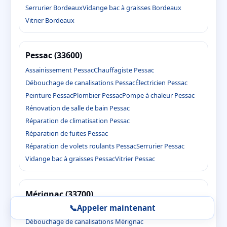
Serrurier Bordeaux
Vidange bac à graisses Bordeaux
Vitrier Bordeaux
Pessac (33600)
Assainissement Pessac
Chauffagiste Pessac
Débouchage de canalisations Pessac
Électricien Pessac
Peinture Pessac
Plombier Pessac
Pompe à chaleur Pessac
Rénovation de salle de bain Pessac
Réparation de climatisation Pessac
Réparation de fuites Pessac
Réparation de volets roulants Pessac
Serrurier Pessac
Vidange bac à graisses Pessac
Vitrier Pessac
Mérignac (33700)
📞
Appeler maintenant
Assainissement Mérignac
Chauffagiste Mérignac
Débouchage de canalisations Mérignac