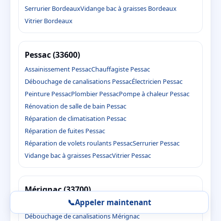
Serrurier Bordeaux
Vidange bac à graisses Bordeaux
Vitrier Bordeaux
Pessac (33600)
Assainissement Pessac
Chauffagiste Pessac
Débouchage de canalisations Pessac
Électricien Pessac
Peinture Pessac
Plombier Pessac
Pompe à chaleur Pessac
Rénovation de salle de bain Pessac
Réparation de climatisation Pessac
Réparation de fuites Pessac
Réparation de volets roulants Pessac
Serrurier Pessac
Vidange bac à graisses Pessac
Vitrier Pessac
Mérignac (33700)
📞
Appeler maintenant
Assainissement Mérignac
Chauffagiste Mérignac
Débouchage de canalisations Mérignac