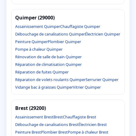
Quimper (29000)
Assainissement Quimper
Chauffagiste Quimper
Débouchage de canalisations Quimper
Électricien Quimper
Peinture Quimper
Plombier Quimper
Pompe à chaleur Quimper
Rénovation de salle de bain Quimper
Réparation de climatisation Quimper
Réparation de fuites Quimper
Réparation de volets roulants Quimper
Serrurier Quimper
Vidange bac à graisses Quimper
Vitrier Quimper
Brest (29200)
Assainissement Brest
Brest
Chauffagiste Brest
Débouchage de canalisations Brest
Électricien Brest
Peinture Brest
Plombier Brest
Pompe à chaleur Brest