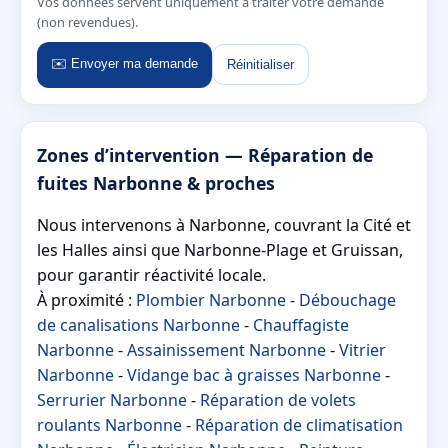
Vos données servent uniquement à traiter votre demande
(non revendues).
✉️ Envoyer ma demande
Réinitialiser
Zones d’intervention — Réparation de
fuites Narbonne & proches
Nous intervenons à Narbonne, couvrant la Cité et
les Halles ainsi que Narbonne-Plage et Gruissan,
pour garantir réactivité locale.
À proximité :
Plombier Narbonne
-
Débouchage
de canalisations Narbonne
-
Chauffagiste
Narbonne
-
Assainissement Narbonne
-
Vitrier
Narbonne
-
Vidange bac à graisses Narbonne
-
Serrurier Narbonne
-
Réparation de volets
roulants Narbonne
-
Réparation de climatisation