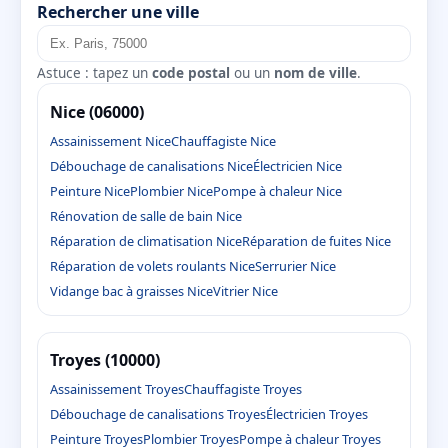
Rechercher une ville
Astuce : tapez un
code postal
ou un
nom de ville
.
Nice (06000)
Assainissement Nice
Chauffagiste Nice
Débouchage de canalisations Nice
Électricien Nice
Peinture Nice
Plombier Nice
Pompe à chaleur Nice
Rénovation de salle de bain Nice
Réparation de climatisation Nice
Réparation de fuites Nice
Réparation de volets roulants Nice
Serrurier Nice
Vidange bac à graisses Nice
Vitrier Nice
Troyes (10000)
Assainissement Troyes
Chauffagiste Troyes
Débouchage de canalisations Troyes
Électricien Troyes
Peinture Troyes
Plombier Troyes
Pompe à chaleur Troyes