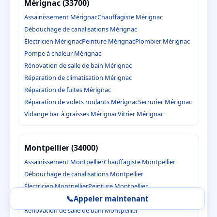
Mérignac (33700)
Assainissement Mérignac
Chauffagiste Mérignac
Débouchage de canalisations Mérignac
Électricien Mérignac
Peinture Mérignac
Plombier Mérignac
Pompe à chaleur Mérignac
Rénovation de salle de bain Mérignac
Réparation de climatisation Mérignac
Réparation de fuites Mérignac
Réparation de volets roulants Mérignac
Serrurier Mérignac
Vidange bac à graisses Mérignac
Vitrier Mérignac
Montpellier (34000)
Assainissement Montpellier
Chauffagiste Montpellier
Débouchage de canalisations Montpellier
Électricien Montpellier
Peinture Montpellier
Plombier Montpellier
Pompe à chaleur Montpellier
📞
Appeler maintenant
Rénovation de salle de bain Montpellier