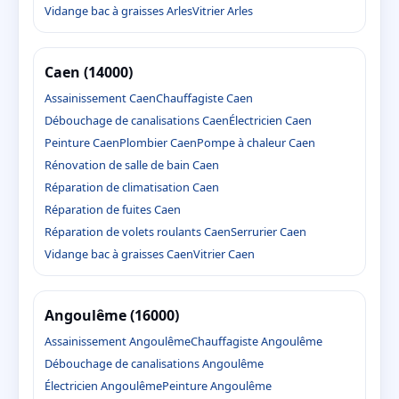
Vidange bac à graisses Arles
Vitrier Arles
Caen (14000)
Assainissement Caen
Chauffagiste Caen
Débouchage de canalisations Caen
Électricien Caen
Peinture Caen
Plombier Caen
Pompe à chaleur Caen
Rénovation de salle de bain Caen
Réparation de climatisation Caen
Réparation de fuites Caen
Réparation de volets roulants Caen
Serrurier Caen
Vidange bac à graisses Caen
Vitrier Caen
Angoulême (16000)
Assainissement Angoulême
Chauffagiste Angoulême
Débouchage de canalisations Angoulême
Électricien Angoulême
Peinture Angoulême