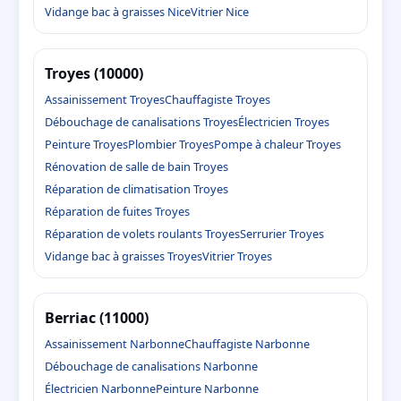
Vidange bac à graisses Nice
Vitrier Nice
Troyes (10000)
Assainissement Troyes
Chauffagiste Troyes
Débouchage de canalisations Troyes
Électricien Troyes
Peinture Troyes
Plombier Troyes
Pompe à chaleur Troyes
Rénovation de salle de bain Troyes
Réparation de climatisation Troyes
Réparation de fuites Troyes
Réparation de volets roulants Troyes
Serrurier Troyes
Vidange bac à graisses Troyes
Vitrier Troyes
Berriac (11000)
Assainissement Narbonne
Chauffagiste Narbonne
Débouchage de canalisations Narbonne
Électricien Narbonne
Peinture Narbonne