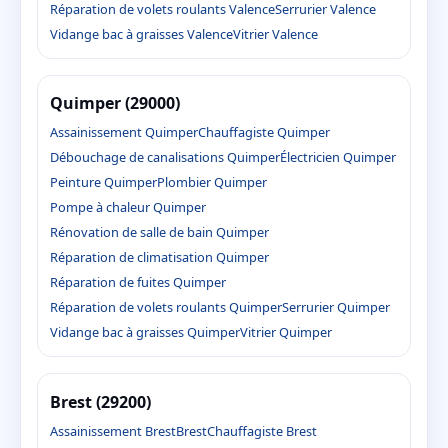
Réparation de volets roulants Valence
Serrurier Valence
Vidange bac à graisses Valence
Vitrier Valence
Quimper (29000)
Assainissement Quimper
Chauffagiste Quimper
Débouchage de canalisations Quimper
Électricien Quimper
Peinture Quimper
Plombier Quimper
Pompe à chaleur Quimper
Rénovation de salle de bain Quimper
Réparation de climatisation Quimper
Réparation de fuites Quimper
Réparation de volets roulants Quimper
Serrurier Quimper
Vidange bac à graisses Quimper
Vitrier Quimper
Brest (29200)
Assainissement Brest
Brest
Chauffagiste Brest