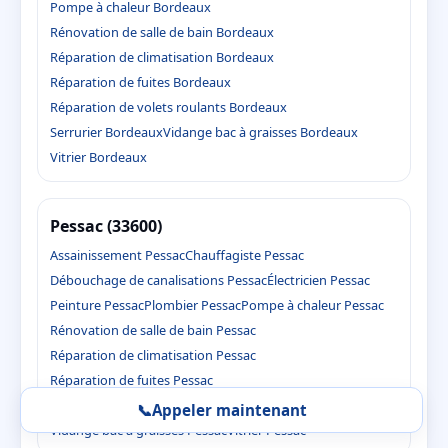
Pompe à chaleur Bordeaux
Rénovation de salle de bain Bordeaux
Réparation de climatisation Bordeaux
Réparation de fuites Bordeaux
Réparation de volets roulants Bordeaux
Serrurier Bordeaux
Vidange bac à graisses Bordeaux
Vitrier Bordeaux
Pessac (33600)
Assainissement Pessac
Chauffagiste Pessac
Débouchage de canalisations Pessac
Électricien Pessac
Peinture Pessac
Plombier Pessac
Pompe à chaleur Pessac
Rénovation de salle de bain Pessac
Réparation de climatisation Pessac
Réparation de fuites Pessac
Réparation de volets roulants Pessac
Serrurier Pessac
📞
Appeler maintenant
Vidange bac à graisses Pessac
Vitrier Pessac