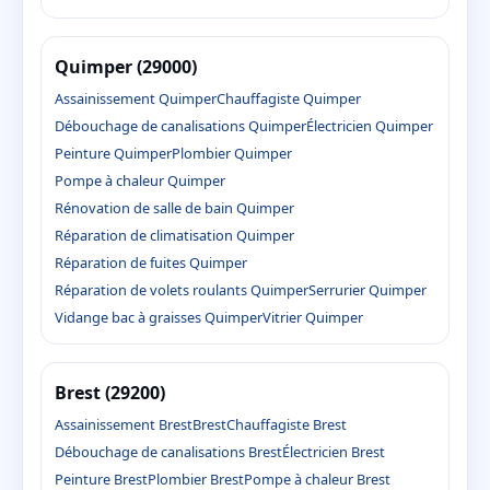
Quimper (29000)
Assainissement Quimper
Chauffagiste Quimper
Débouchage de canalisations Quimper
Électricien Quimper
Peinture Quimper
Plombier Quimper
Pompe à chaleur Quimper
Rénovation de salle de bain Quimper
Réparation de climatisation Quimper
Réparation de fuites Quimper
Réparation de volets roulants Quimper
Serrurier Quimper
Vidange bac à graisses Quimper
Vitrier Quimper
Brest (29200)
Assainissement Brest
Brest
Chauffagiste Brest
Débouchage de canalisations Brest
Électricien Brest
Peinture Brest
Plombier Brest
Pompe à chaleur Brest