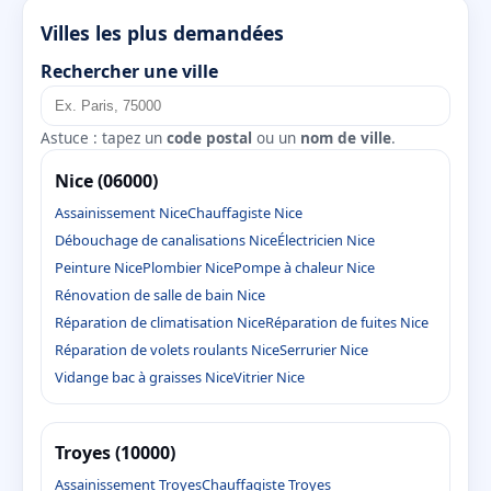
Villes les plus demandées
Rechercher une ville
Astuce : tapez un
code postal
ou un
nom de ville
.
Nice (06000)
Assainissement Nice
Chauffagiste Nice
Débouchage de canalisations Nice
Électricien Nice
Peinture Nice
Plombier Nice
Pompe à chaleur Nice
Rénovation de salle de bain Nice
Réparation de climatisation Nice
Réparation de fuites Nice
Réparation de volets roulants Nice
Serrurier Nice
Vidange bac à graisses Nice
Vitrier Nice
Troyes (10000)
Assainissement Troyes
Chauffagiste Troyes