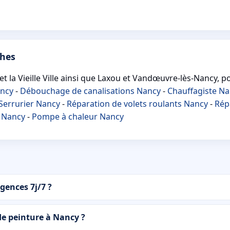
ches
 la Vieille Ville ainsi que Laxou et Vandœuvre-lès-Nancy, pou
ancy
-
Débouchage de canalisations Nancy
-
Chauffagiste N
Serrurier Nancy
-
Réparation de volets roulants Nancy
-
Rép
n Nancy
-
Pompe à chaleur Nancy
gences 7j/7 ?
e peinture à Nancy ?