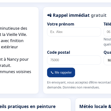
📲 Rappel immédiat
gratuit
Votre prénom
Tél
minutieuse des
a Vieille Ville.
Nous
avec finition
quel
 extérieur
Code postal
Qua
nt à Nancy pour
atuit.
ommunes voisines
📞 Me rappeler
En envoyant, vous acceptez d’être recontac
demande. Données non revendues.
ils pratiques en peinture
Météo locale &