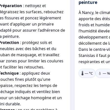
peinture
Préparation
: nettoyez et
dégraissez les surfaces, rebouchez
À Nancy, le clima
les fissures et poncez légèrement
apporte des étés
avant d'appliquer un primaire
froids et humides
adapté pour assurer l'adhérence de
l’humidité élevée
la peinture.
développement d
Protection
: protégez sols et
décollement de l
meubles avec des bâches et du
Dans le centre-vil
ruban de masquage, et travaillez
Stanislas il faut 
par zones pour limiter les coulures
respirantes et u
et faciliter les retouches.
Technique
: appliquez deux
🌡️
—
°C
💧
—
%
couches fines plutôt qu'une
épaisse, respectez les temps de
séchage indiqués et ventilez bien
pour un séchage homogène et un
fini durable.
Urgence
: en cas de problème à