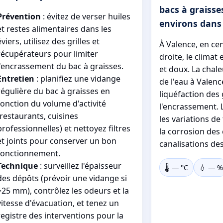
bacs à graisse
Prévention
: évitez de verser huiles
environs dans
et restes alimentaires dans les
éviers, utilisez des grilles et
À Valence, en cent
récupérateurs pour limiter
droite, le climat
l'encrassement du bac à graisses.
et doux. La chaleu
Entretien
: planifiez une vidange
de l'eau à Valenc
régulière du bac à graisses en
liquéfaction des 
fonction du volume d'activité
l'encrassement. 
(restaurants, cuisines
les variations d
professionnelles) et nettoyez filtres
la corrosion des
et joints pour conserver un bon
canalisations des
fonctionnement.
Technique
: surveillez l'épaisseur
🌡️
—
°C
💧
—
%
des dépôts (prévoir une vidange si
>25 mm), contrôlez les odeurs et la
vitesse d'évacuation, et tenez un
registre des interventions pour la