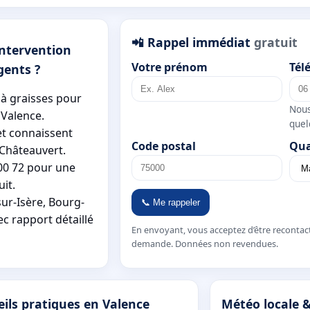
📲 Rappel immédiat
gratuit
intervention
Votre prénom
Tél
gents ?
 à graisses pour
Nous
 Valence.
quel
et connaissent
Code postal
Qua
 Châteauvert.
00 72 pour une
it.
ur-Isère, Bourg-
📞 Me rappeler
ec rapport détaillé
En envoyant, vous acceptez d’être recontac
demande. Données non revendues.
ils pratiques en Valence
Météo locale 