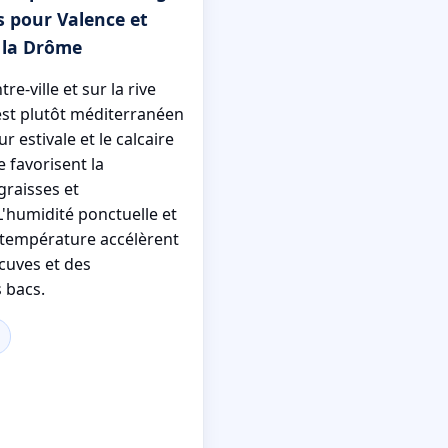
s pour Valence et
 la Drôme
re-ville et sur la rive
 est plutôt méditerranéen
r estivale et le calcaire
e favorisent la
graisses et
L'humidité ponctuelle et
e température accélèrent
 cuves et des
 bacs.