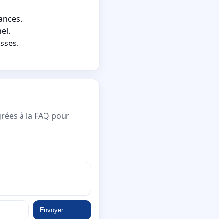
sances.
el.
sses.
grées à la FAQ pour
Envoyer