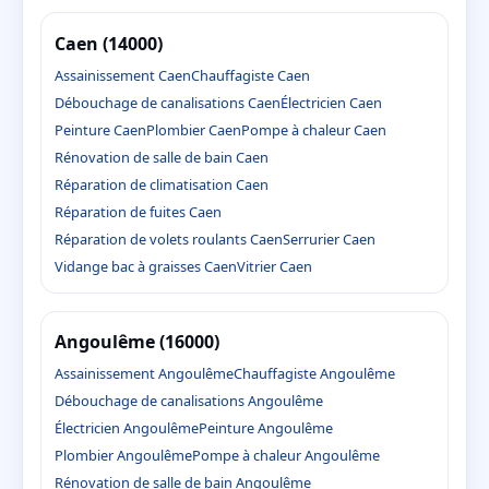
Caen (14000)
Assainissement Caen
Chauffagiste Caen
Débouchage de canalisations Caen
Électricien Caen
Peinture Caen
Plombier Caen
Pompe à chaleur Caen
Rénovation de salle de bain Caen
Réparation de climatisation Caen
Réparation de fuites Caen
Réparation de volets roulants Caen
Serrurier Caen
Vidange bac à graisses Caen
Vitrier Caen
Angoulême (16000)
Assainissement Angoulême
Chauffagiste Angoulême
Débouchage de canalisations Angoulême
Électricien Angoulême
Peinture Angoulême
Plombier Angoulême
Pompe à chaleur Angoulême
Rénovation de salle de bain Angoulême