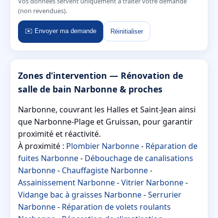
Vos données servent uniquement à traiter votre demande
(non revendues).
✉️ Envoyer ma demande
Réinitialiser
Zones d’intervention — Rénovation de
salle de bain Narbonne & proches
Narbonne, couvrant les Halles et Saint-Jean ainsi
que Narbonne-Plage et Gruissan, pour garantir
proximité et réactivité.
À proximité :
Plombier Narbonne
-
Réparation de
fuites Narbonne
-
Débouchage de canalisations
Narbonne
-
Chauffagiste Narbonne
-
Assainissement Narbonne
-
Vitrier Narbonne
-
Vidange bac à graisses Narbonne
-
Serrurier
Narbonne
-
Réparation de volets roulants