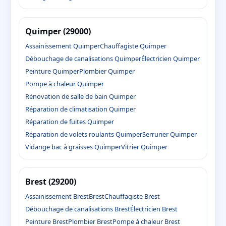
Quimper (29000)
Assainissement Quimper
Chauffagiste Quimper
Débouchage de canalisations Quimper
Électricien Quimper
Peinture Quimper
Plombier Quimper
Pompe à chaleur Quimper
Rénovation de salle de bain Quimper
Réparation de climatisation Quimper
Réparation de fuites Quimper
Réparation de volets roulants Quimper
Serrurier Quimper
Vidange bac à graisses Quimper
Vitrier Quimper
Brest (29200)
Assainissement Brest
Brest
Chauffagiste Brest
Débouchage de canalisations Brest
Électricien Brest
Peinture Brest
Plombier Brest
Pompe à chaleur Brest