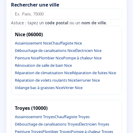
Rechercher une ville
Astuce : tapez un
code postal
ou un
nom de ville
.
Nice (06000)
Assainissement Nice
Chauffagiste Nice
Débouchage de canalisations Nice
Électricien Nice
Peinture Nice
Plombier Nice
Pompe à chaleur Nice
Rénovation de salle de bain Nice
Réparation de climatisation Nice
Réparation de fuites Nice
Réparation de volets roulants Nice
Serrurier Nice
Vidange bac à graisses Nice
Vitrier Nice
Troyes (10000)
Assainissement Troyes
Chauffagiste Troyes
Débouchage de canalisations Troyes
Électricien Troyes
Peinture Troyes
Plombier Troyes
Pompe à chaleur Troyes