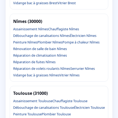
Vidange bac à graisses Brest
Vitrier Brest
Nîmes (30000)
Assainissement Nîmes
Chauffagiste Nîmes
Débouchage de canalisations Nîmes
Électricien Nîmes
Peinture Nîmes
Plombier Nîmes
Pompe à chaleur Nîmes
Rénovation de salle de bain Nîmes
Réparation de climatisation Nîmes
Réparation de fuites Nîmes
Réparation de volets roulants Nîmes
Serrurier Nîmes
Vidange bac à graisses Nîmes
Vitrier Nîmes
Toulouse (31000)
Assainissement Toulouse
Chauffagiste Toulouse
Débouchage de canalisations Toulouse
Électricien Toulouse
Peinture Toulouse
Plombier Toulouse