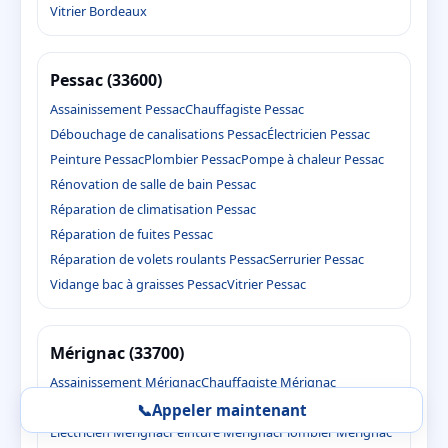
Vitrier Bordeaux
Pessac (33600)
Assainissement Pessac
Chauffagiste Pessac
Débouchage de canalisations Pessac
Électricien Pessac
Peinture Pessac
Plombier Pessac
Pompe à chaleur Pessac
Rénovation de salle de bain Pessac
Réparation de climatisation Pessac
Réparation de fuites Pessac
Réparation de volets roulants Pessac
Serrurier Pessac
Vidange bac à graisses Pessac
Vitrier Pessac
Mérignac (33700)
Assainissement Mérignac
Chauffagiste Mérignac
Débouchage de canalisations Mérignac
📞
Appeler maintenant
Électricien Mérignac
Peinture Mérignac
Plombier Mérignac