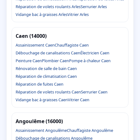
Réparation de volets roulants Arles
Serrurier Arles
Vidange bac à graisses Arles
Vitrier Arles
Caen (14000)
Assainissement Caen
Chauffagiste Caen
Débouchage de canalisations Caen
Électricien Caen
Peinture Caen
Plombier Caen
Pompe à chaleur Caen
Rénovation de salle de bain Caen
Réparation de climatisation Caen
Réparation de fuites Caen
Réparation de volets roulants Caen
Serrurier Caen
Vidange bac à graisses Caen
Vitrier Caen
Angoulême (16000)
Assainissement Angoulême
Chauffagiste Angoulême
Débouchage de canalisations Angoulême