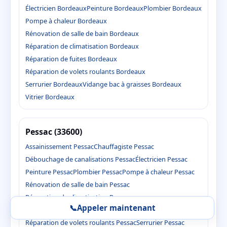
Électricien Bordeaux
Peinture Bordeaux
Plombier Bordeaux
Pompe à chaleur Bordeaux
Rénovation de salle de bain Bordeaux
Réparation de climatisation Bordeaux
Réparation de fuites Bordeaux
Réparation de volets roulants Bordeaux
Serrurier Bordeaux
Vidange bac à graisses Bordeaux
Vitrier Bordeaux
Pessac (33600)
Assainissement Pessac
Chauffagiste Pessac
Débouchage de canalisations Pessac
Électricien Pessac
Peinture Pessac
Plombier Pessac
Pompe à chaleur Pessac
Rénovation de salle de bain Pessac
Réparation de climatisation Pessac
📞
Appeler maintenant
Réparation de fuites Pessac
Réparation de volets roulants Pessac
Serrurier Pessac