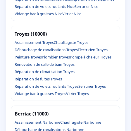
Réparation de volets roulants Nice
Serrurier Nice
Vidange bac à graisses Nice
Vitrier Nice
Troyes (10000)
Assainissement Troyes
Chauffagiste Troyes
Débouchage de canalisations Troyes
Électricien Troyes
Peinture Troyes
Plombier Troyes
Pompe à chaleur Troyes
Rénovation de salle de bain Troyes
Réparation de climatisation Troyes
Réparation de fuites Troyes
Réparation de volets roulants Troyes
Serrurier Troyes
Vidange bac à graisses Troyes
Vitrier Troyes
Berriac (11000)
Assainissement Narbonne
Chauffagiste Narbonne
Débouchage de canalisations Narbonne