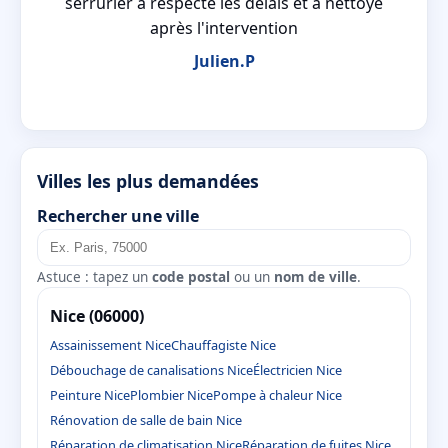
serrurier a respecté les délais et a nettoyé
après l'intervention
Julien.P
Villes les plus demandées
Rechercher une ville
Astuce : tapez un
code postal
ou un
nom de ville
.
Nice (06000)
Assainissement Nice
Chauffagiste Nice
Débouchage de canalisations Nice
Électricien Nice
Peinture Nice
Plombier Nice
Pompe à chaleur Nice
Rénovation de salle de bain Nice
Réparation de climatisation Nice
Réparation de fuites Nice