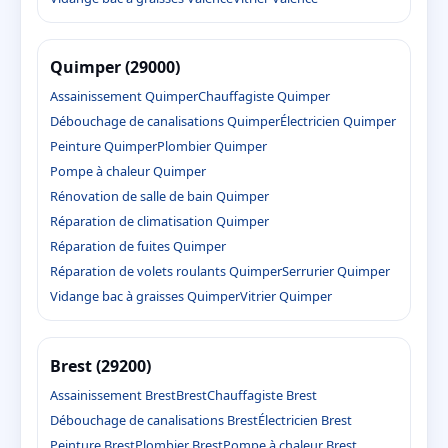
Quimper (29000)
Assainissement Quimper
Chauffagiste Quimper
Débouchage de canalisations Quimper
Électricien Quimper
Peinture Quimper
Plombier Quimper
Pompe à chaleur Quimper
Rénovation de salle de bain Quimper
Réparation de climatisation Quimper
Réparation de fuites Quimper
Réparation de volets roulants Quimper
Serrurier Quimper
Vidange bac à graisses Quimper
Vitrier Quimper
Brest (29200)
Assainissement Brest
Brest
Chauffagiste Brest
Débouchage de canalisations Brest
Électricien Brest
Peinture Brest
Plombier Brest
Pompe à chaleur Brest