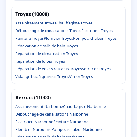
Troyes (10000)
Assainissement Troyes
Chauffagiste Troyes
Débouchage de canalisations Troyes
Électricien Troyes
Peinture Troyes
Plombier Troyes
Pompe à chaleur Troyes
Rénovation de salle de bain Troyes
Réparation de climatisation Troyes
Réparation de fuites Troyes
Réparation de volets roulants Troyes
Serrurier Troyes
Vidange bac à graisses Troyes
Vitrier Troyes
Berriac (11000)
Assainissement Narbonne
Chauffagiste Narbonne
Débouchage de canalisations Narbonne
Électricien Narbonne
Peinture Narbonne
Plombier Narbonne
Pompe à chaleur Narbonne