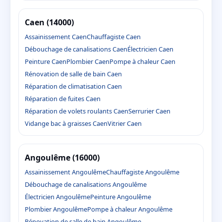
Caen (14000)
Assainissement Caen
Chauffagiste Caen
Débouchage de canalisations Caen
Électricien Caen
Peinture Caen
Plombier Caen
Pompe à chaleur Caen
Rénovation de salle de bain Caen
Réparation de climatisation Caen
Réparation de fuites Caen
Réparation de volets roulants Caen
Serrurier Caen
Vidange bac à graisses Caen
Vitrier Caen
Angoulême (16000)
Assainissement Angoulême
Chauffagiste Angoulême
Débouchage de canalisations Angoulême
Électricien Angoulême
Peinture Angoulême
Plombier Angoulême
Pompe à chaleur Angoulême
Rénovation de salle de bain Angoulême