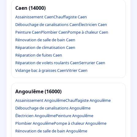
Caen (14000)
Assainissement Caen
Chauffagiste Caen
Débouchage de canalisations Caen
Électricien Caen
Peinture Caen
Plombier Caen
Pompe à chaleur Caen
Rénovation de salle de bain Caen
Réparation de climatisation Caen
Réparation de fuites Caen
Réparation de volets roulants Caen
Serrurier Caen
Vidange bac à graisses Caen
Vitrier Caen
Angoulême (16000)
Assainissement Angoulême
Chauffagiste Angoulême
Débouchage de canalisations Angoulême
Électricien Angoulême
Peinture Angoulême
Plombier Angoulême
Pompe à chaleur Angoulême
Rénovation de salle de bain Angoulême