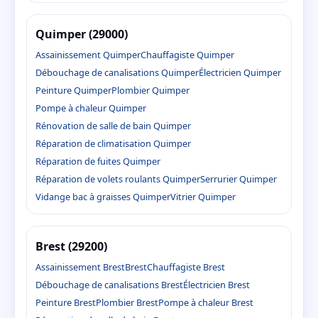
Quimper (29000)
Assainissement Quimper
Chauffagiste Quimper
Débouchage de canalisations Quimper
Électricien Quimper
Peinture Quimper
Plombier Quimper
Pompe à chaleur Quimper
Rénovation de salle de bain Quimper
Réparation de climatisation Quimper
Réparation de fuites Quimper
Réparation de volets roulants Quimper
Serrurier Quimper
Vidange bac à graisses Quimper
Vitrier Quimper
Brest (29200)
Assainissement Brest
Brest
Chauffagiste Brest
Débouchage de canalisations Brest
Électricien Brest
Peinture Brest
Plombier Brest
Pompe à chaleur Brest