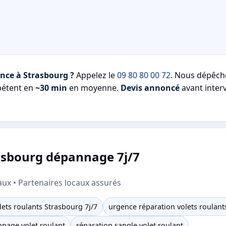
nce à Strasbourg ?
Appelez le
09 80 80 00 72
. Nous dépêc
pétent en
~30 min
en moyenne.
Devis annoncé
avant interv
rasbourg dépannage 7j/7
aux • Partenaires locaux assurés
ets roulants Strasbourg 7j/7
urgence réparation volets roulant
nage volet roulant
réparation sangle volet roulant