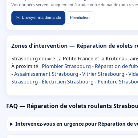
Vos données servent uniquement à traiter votre demande (non reve
✉️ Envoyer ma demande
Réinitialiser
Zones d’intervention — Réparation de volets 
Strasbourg couvre La Petite France et la Krutenau, ain
À proximité :
Plombier Strasbourg
-
Réparation de fui
-
Assainissement Strasbourg
-
Vitrier Strasbourg
-
Vid
Strasbourg
-
Électricien Strasbourg
-
Peinture Strasbo
FAQ — Réparation de volets roulants Strasbo
Intervenez-vous en urgence pour Réparation de vo