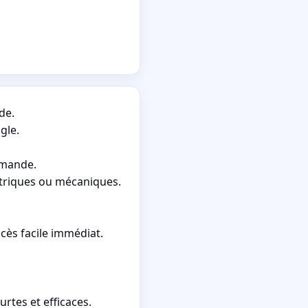
de.
gle.
emande.
ctriques ou mécaniques.
ès facile immédiat.
rtes et efficaces.