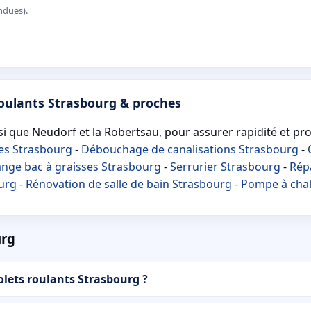
ndues).
roulants Strasbourg & proches
si que Neudorf et la Robertsau, pour assurer rapidité et pro
tes Strasbourg
-
Débouchage de canalisations Strasbourg
-
ange bac à graisses Strasbourg
-
Serrurier Strasbourg
-
Répa
urg
-
Rénovation de salle de bain Strasbourg
-
Pompe à chal
urg
lets roulants Strasbourg ?