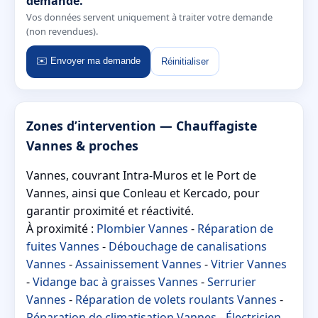
demande.
Vos données servent uniquement à traiter votre demande
(non revendues).
✉️ Envoyer ma demande
Réinitialiser
Zones d’intervention — Chauffagiste
Vannes & proches
Vannes, couvrant Intra-Muros et le Port de
Vannes, ainsi que Conleau et Kercado, pour
garantir proximité et réactivité.
À proximité :
Plombier Vannes
-
Réparation de
fuites Vannes
-
Débouchage de canalisations
Vannes
-
Assainissement Vannes
-
Vitrier Vannes
-
Vidange bac à graisses Vannes
-
Serrurier
Vannes
-
Réparation de volets roulants Vannes
-
Réparation de climatisation Vannes
-
Électricien