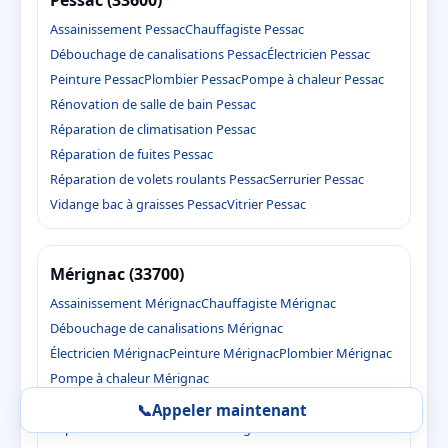
Pessac (33600)
Assainissement Pessac
Chauffagiste Pessac
Débouchage de canalisations Pessac
Électricien Pessac
Peinture Pessac
Plombier Pessac
Pompe à chaleur Pessac
Rénovation de salle de bain Pessac
Réparation de climatisation Pessac
Réparation de fuites Pessac
Réparation de volets roulants Pessac
Serrurier Pessac
Vidange bac à graisses Pessac
Vitrier Pessac
Mérignac (33700)
Assainissement Mérignac
Chauffagiste Mérignac
Débouchage de canalisations Mérignac
Électricien Mérignac
Peinture Mérignac
Plombier Mérignac
Pompe à chaleur Mérignac
Rénovation de salle de bain Mérignac
📞
Appeler maintenant
Réparation de climatisation Mérignac