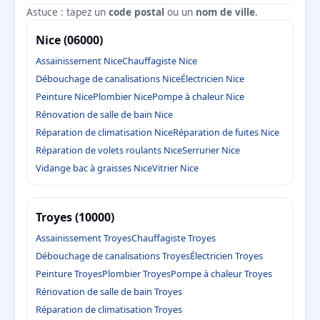
Astuce : tapez un
code postal
ou un
nom de ville
.
Nice (06000)
Assainissement Nice
Chauffagiste Nice
Débouchage de canalisations Nice
Électricien Nice
Peinture Nice
Plombier Nice
Pompe à chaleur Nice
Rénovation de salle de bain Nice
Réparation de climatisation Nice
Réparation de fuites Nice
Réparation de volets roulants Nice
Serrurier Nice
Vidange bac à graisses Nice
Vitrier Nice
Troyes (10000)
Assainissement Troyes
Chauffagiste Troyes
Débouchage de canalisations Troyes
Électricien Troyes
Peinture Troyes
Plombier Troyes
Pompe à chaleur Troyes
Rénovation de salle de bain Troyes
Réparation de climatisation Troyes