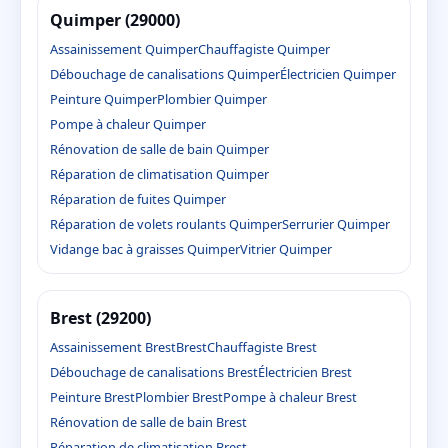
Quimper (29000)
Assainissement Quimper
Chauffagiste Quimper
Débouchage de canalisations Quimper
Électricien Quimper
Peinture Quimper
Plombier Quimper
Pompe à chaleur Quimper
Rénovation de salle de bain Quimper
Réparation de climatisation Quimper
Réparation de fuites Quimper
Réparation de volets roulants Quimper
Serrurier Quimper
Vidange bac à graisses Quimper
Vitrier Quimper
Brest (29200)
Assainissement Brest
Brest
Chauffagiste Brest
Débouchage de canalisations Brest
Électricien Brest
Peinture Brest
Plombier Brest
Pompe à chaleur Brest
Rénovation de salle de bain Brest
Réparation de climatisation Brest