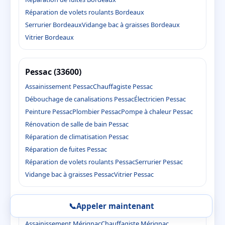
Réparation de volets roulants Bordeaux
Serrurier Bordeaux
Vidange bac à graisses Bordeaux
Vitrier Bordeaux
Pessac (33600)
Assainissement Pessac
Chauffagiste Pessac
Débouchage de canalisations Pessac
Électricien Pessac
Peinture Pessac
Plombier Pessac
Pompe à chaleur Pessac
Rénovation de salle de bain Pessac
Réparation de climatisation Pessac
Réparation de fuites Pessac
Réparation de volets roulants Pessac
Serrurier Pessac
Vidange bac à graisses Pessac
Vitrier Pessac
📞
Appeler maintenant
Mérignac (33700)
Assainissement Mérignac
Chauffagiste Mérignac