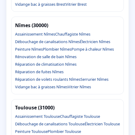
Vidange bac à graisses Brest
Vitrier Brest
Nîmes (30000)
Assainissement Nîmes
Chauffagiste Nîmes
Débouchage de canalisations Nîmes
Électricien Nîmes
Peinture Nîmes
Plombier Nîmes
Pompe à chaleur Nîmes
Rénovation de salle de bain Nîmes
Réparation de climatisation Nîmes
Réparation de fuites Nîmes
Réparation de volets roulants Nîmes
Serrurier Nîmes
Vidange bac à graisses Nîmes
Vitrier Nîmes
Toulouse (31000)
Assainissement Toulouse
Chauffagiste Toulouse
Débouchage de canalisations Toulouse
Électricien Toulouse
Peinture Toulouse
Plombier Toulouse