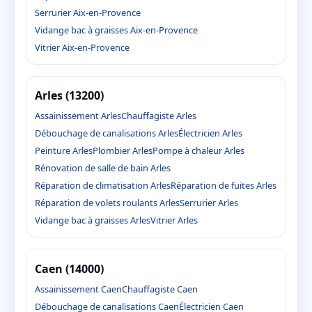
Serrurier Aix-en-Provence
Vidange bac à graisses Aix-en-Provence
Vitrier Aix-en-Provence
Arles (13200)
Assainissement Arles
Chauffagiste Arles
Débouchage de canalisations Arles
Électricien Arles
Peinture Arles
Plombier Arles
Pompe à chaleur Arles
Rénovation de salle de bain Arles
Réparation de climatisation Arles
Réparation de fuites Arles
Réparation de volets roulants Arles
Serrurier Arles
Vidange bac à graisses Arles
Vitrier Arles
Caen (14000)
Assainissement Caen
Chauffagiste Caen
Débouchage de canalisations Caen
Électricien Caen