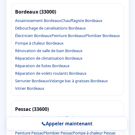
Bordeaux (33000)
Assainissement Bordeaux
Chauffagiste Bordeaux
Débouchage de canalisations Bordeaux
Électricien Bordeaux
Peinture Bordeaux
Plombier Bordeaux
Pompe à chaleur Bordeaux
Rénovation de salle de bain Bordeaux
Réparation de climatisation Bordeaux
Réparation de fuites Bordeaux
Réparation de volets roulants Bordeaux
Serrurier Bordeaux
Vidange bac à graisses Bordeaux
Vitrier Bordeaux
Pessac (33600)
Assainissement Pessac
Chauffagiste Pessac
📞
Appeler maintenant
Débouchage de canalisations Pessac
Électricien Pessac
Peinture Pessac
Plombier Pessac
Pompe à chaleur Pessac