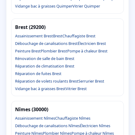
Vidange bac à graisses Quimper
Vitrier Quimper
Brest (29200)
Assainissement Brest
Brest
Chauffagiste Brest
Débouchage de canalisations Brest
Électricien Brest
Peinture Brest
Plombier Brest
Pompe à chaleur Brest
Rénovation de salle de bain Brest
Réparation de climatisation Brest
Réparation de fuites Brest
Réparation de volets roulants Brest
Serrurier Brest
Vidange bac à graisses Brest
Vitrier Brest
Nîmes (30000)
Assainissement Nîmes
Chauffagiste Nîmes
Débouchage de canalisations Nîmes
Électricien Nîmes
Peinture Nîmes
Plombier Nîmes
Pompe à chaleur Nîmes