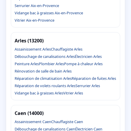
Serrurier Aix-en-Provence
Vidange bac à graisses Aix-en-Provence
Vitrier Aix-en-Provence
Arles (13200)
Assainissement Arles
Chauffagiste Arles
Débouchage de canalisations Arles
Électricien Arles
Peinture Arles
Plombier Arles
Pompe à chaleur Arles
Rénovation de salle de bain Arles
Réparation de climatisation Arles
Réparation de fuites Arles
Réparation de volets roulants Arles
Serrurier Arles
Vidange bac à graisses Arles
Vitrier Arles
Caen (14000)
Assainissement Caen
Chauffagiste Caen
Débouchage de canalisations Caen
Électricien Caen