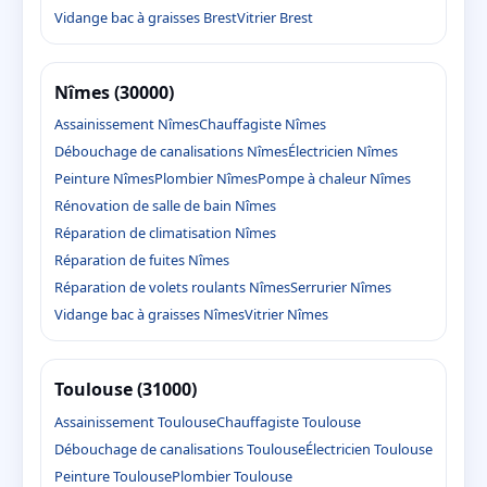
Vidange bac à graisses Brest
Vitrier Brest
Nîmes (30000)
Assainissement Nîmes
Chauffagiste Nîmes
Débouchage de canalisations Nîmes
Électricien Nîmes
Peinture Nîmes
Plombier Nîmes
Pompe à chaleur Nîmes
Rénovation de salle de bain Nîmes
Réparation de climatisation Nîmes
Réparation de fuites Nîmes
Réparation de volets roulants Nîmes
Serrurier Nîmes
Vidange bac à graisses Nîmes
Vitrier Nîmes
Toulouse (31000)
Assainissement Toulouse
Chauffagiste Toulouse
Débouchage de canalisations Toulouse
Électricien Toulouse
Peinture Toulouse
Plombier Toulouse