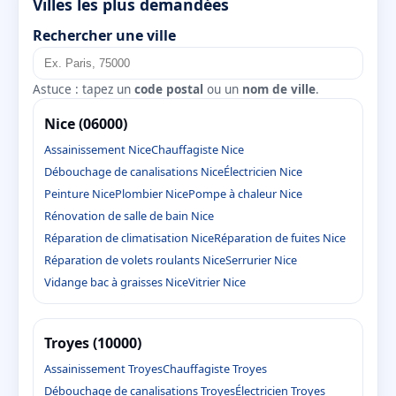
Villes les plus demandées
Rechercher une ville
Astuce : tapez un
code postal
ou un
nom de ville
.
Nice (06000)
Assainissement Nice
Chauffagiste Nice
Débouchage de canalisations Nice
Électricien Nice
Peinture Nice
Plombier Nice
Pompe à chaleur Nice
Rénovation de salle de bain Nice
Réparation de climatisation Nice
Réparation de fuites Nice
Réparation de volets roulants Nice
Serrurier Nice
Vidange bac à graisses Nice
Vitrier Nice
Troyes (10000)
Assainissement Troyes
Chauffagiste Troyes
Débouchage de canalisations Troyes
Électricien Troyes