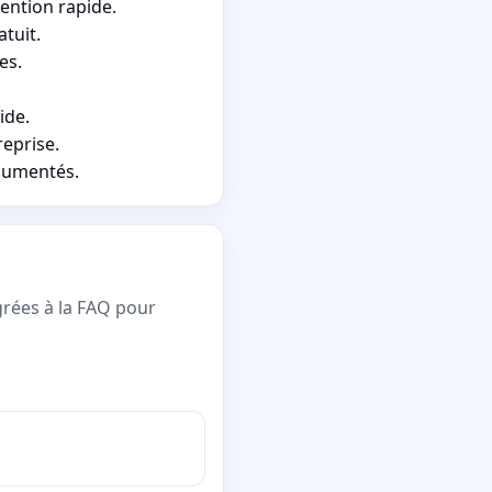
ention rapide.
tuit.
es.
ide.
eprise.
ocumentés.
grées à la FAQ pour