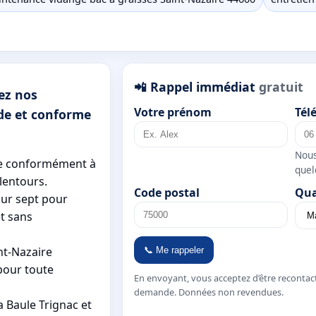
📲 Rappel immédiat
gratuit
ez nos
Votre prénom
Tél
ide et conforme
Nous
ge conformément à
quel
lentours.
Code postal
Qua
sur sept pour
et sans
nt-Nazaire
📞 Me rappeler
pour toute
En envoyant, vous acceptez d’être recontac
demande. Données non revendues.
 Baule Trignac et