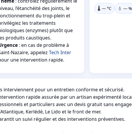
Thème
: contrôlez régulièrement le
niveau, l’étanchéité des joints, le
🌡️
—
°C
💧
—
%
fonctionnement du trop‑plein et
privilégiez les traitements
biologiques (enzymes) plutôt que
les produits caustiques.
Urgence
: en cas de problème à
Saint-Nazaire, appelez
Tech Inter
pour une intervention rapide.
ns interviennent pour un entretien conforme et sécurisé.
intervention rapide assurée par un artisan expérimenté local
sionnels et particuliers avec un devis gratuit sans engag
Atlantique, Kerlédé, Le Lido et le front de mer.
rantit un suivi régulier et des interventions préventives.