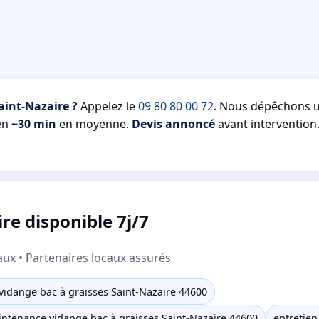
aint-Nazaire ?
Appelez le
09 80 80 00 72
. Nous dépêchons un
 en
~30 min
en moyenne.
Devis annoncé
avant intervention.
re disponible 7j/7
aux • Partenaires locaux assurés
idange bac à graisses Saint-Nazaire 44600
ntenance vidange bac à graisses Saint-Nazaire 44600
entretien