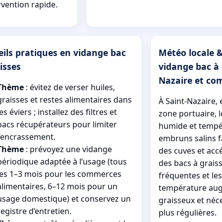
vention rapide.
ils pratiques en vidange bac
Météo locale &
isses
vidange bac à 
Nazaire et co
Thème
: évitez de verser huiles,
graisses et restes alimentaires dans
À Saint-Nazaire, e
les éviers ; installez des filtres et
zone portuaire, 
bacs récupérateurs pour limiter
humide et tempér
l’encrassement.
embruns salins f
Thème
: prévoyez une vidange
des cuves et acc
périodique adaptée à l’usage (tous
des bacs à graiss
les 1–3 mois pour les commerces
fréquentes et les
alimentaires, 6–12 mois pour un
température aug
usage domestique) et conservez un
graisseux et néc
registre d’entretien.
plus régulières.