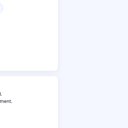
.
ement.