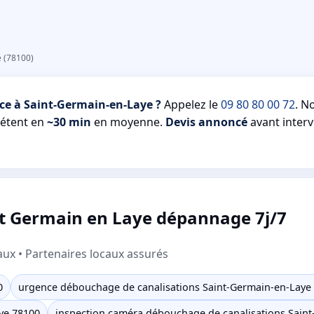
 (78100)
ce à Saint-Germain-en-Laye ?
Appelez le
09 80 80 00 72
. N
pétent en
~30 min
en moyenne.
Devis annoncé
avant interv
t Germain en Laye dépannage 7j/7
aux • Partenaires locaux assurés
0
urgence débouchage de canalisations Saint-Germain-en-Laye
ye 78100
inspection caméra débouchage de canalisations Sain