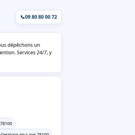
📞
09 80 80 00 72
ous dépêchons un
ention. Services 24/7, y
 78100
t-Germain-en-Laye 78100