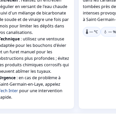
régulier en versant de l'eau chaude
tombées près de l
suivi d'un mélange de bicarbonate
intenses provoq
de soude et de vinaigre une fois par
à Saint-Germain-
mois pour limiter les dépôts dans
🌡️
—
°C
💧
—
%
vos canalisations.
Technique
: utilisez une ventouse
adaptée pour les bouchons d'évier
et un furet manuel pour les
obstructions plus profondes ; évitez
les produits chimiques corrosifs qui
peuvent abîmer les tuyaux.
Urgence
: en cas de problème à
Saint-Germain-en-Laye, appelez
Tech Inter
pour une intervention
rapide.