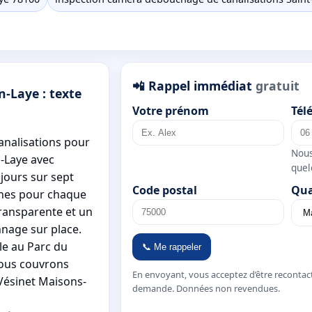
📲 Rappel immédiat
gratuit
-Laye : texte
Votre prénom
Tél
analisations pour
Nous
n-Laye avec
quel
 jours sur sept
Code postal
Qua
rnes pour chaque
ransparente et un
nnage sur place.
le au Parc du
📞 Me rappeler
Nous couvrons
En envoyant, vous acceptez d’être recontac
Vésinet Maisons-
demande. Données non revendues.