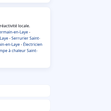
éactivité locale.
Germain-en-Laye
-
-Laye
-
Serrurier Saint-
ain-en-Laye
-
Électricien
pe à chaleur Saint-