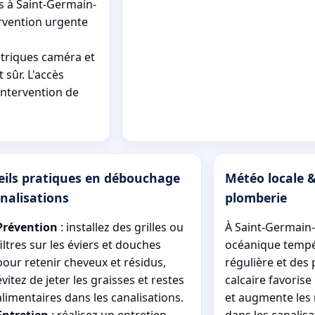
s à Saint-Germain-
ervention urgente
ectriques caméra et
sûr. L'accès
intervention de
eils pratiques en débouchage
Météo locale &
nalisations
plomberie
Prévention
: installez des grilles ou
À Saint-Germain-e
filtres sur les éviers et douches
océanique tempé
pour retenir cheveux et résidus,
régulière et des 
évitez de jeter les graisses et restes
calcaire favorise
alimentaires dans les canalisations.
et augmente les
Entretien
: réalisez un entretien
dans les canalisat