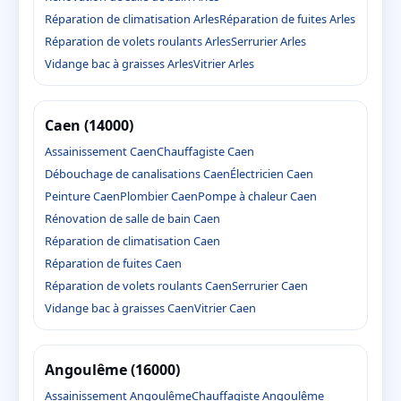
Réparation de climatisation Arles
Réparation de fuites Arles
Réparation de volets roulants Arles
Serrurier Arles
Vidange bac à graisses Arles
Vitrier Arles
Caen (14000)
Assainissement Caen
Chauffagiste Caen
Débouchage de canalisations Caen
Électricien Caen
Peinture Caen
Plombier Caen
Pompe à chaleur Caen
Rénovation de salle de bain Caen
Réparation de climatisation Caen
Réparation de fuites Caen
Réparation de volets roulants Caen
Serrurier Caen
Vidange bac à graisses Caen
Vitrier Caen
Angoulême (16000)
Assainissement Angoulême
Chauffagiste Angoulême