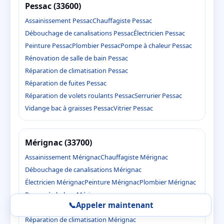
Pessac (33600)
Assainissement Pessac
Chauffagiste Pessac
Débouchage de canalisations Pessac
Électricien Pessac
Peinture Pessac
Plombier Pessac
Pompe à chaleur Pessac
Rénovation de salle de bain Pessac
Réparation de climatisation Pessac
Réparation de fuites Pessac
Réparation de volets roulants Pessac
Serrurier Pessac
Vidange bac à graisses Pessac
Vitrier Pessac
Mérignac (33700)
Assainissement Mérignac
Chauffagiste Mérignac
Débouchage de canalisations Mérignac
Électricien Mérignac
Peinture Mérignac
Plombier Mérignac
Pompe à chaleur Mérignac
📞
Appeler maintenant
Rénovation de salle de bain Mérignac
Réparation de climatisation Mérignac