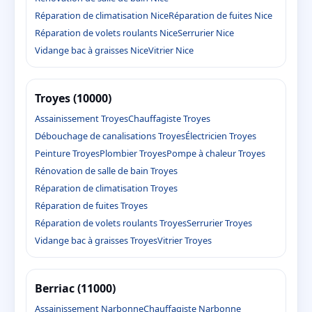
Réparation de climatisation Nice
Réparation de fuites Nice
Réparation de volets roulants Nice
Serrurier Nice
Vidange bac à graisses Nice
Vitrier Nice
Troyes (10000)
Assainissement Troyes
Chauffagiste Troyes
Débouchage de canalisations Troyes
Électricien Troyes
Peinture Troyes
Plombier Troyes
Pompe à chaleur Troyes
Rénovation de salle de bain Troyes
Réparation de climatisation Troyes
Réparation de fuites Troyes
Réparation de volets roulants Troyes
Serrurier Troyes
Vidange bac à graisses Troyes
Vitrier Troyes
Berriac (11000)
Assainissement Narbonne
Chauffagiste Narbonne