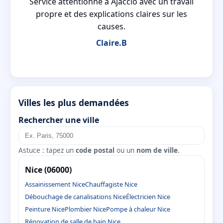
lu
Service attentionné à Ajaccio avec un travail
propre et des explications claires sur les
causes.
Claire.B
Villes les plus demandées
Rechercher une ville
Astuce : tapez un
code postal
ou un
nom de ville
.
Nice (06000)
Assainissement Nice
Chauffagiste Nice
Débouchage de canalisations Nice
Électricien Nice
Peinture Nice
Plombier Nice
Pompe à chaleur Nice
Rénovation de salle de bain Nice